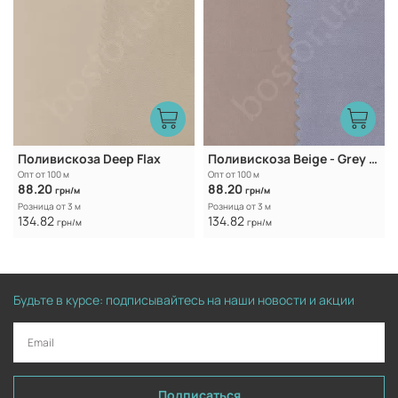
Поливискоза Deep Flax
Поливискоза Beige - Grey Blue
Опт от 100 м
Опт от 100 м
88.20
88.20
грн/м
грн/м
Розница от 3 м
Розница от 3 м
134.82
134.82
грн/м
грн/м
Будьте в курсе: подписывайтесь на наши новости и акции
Подписаться