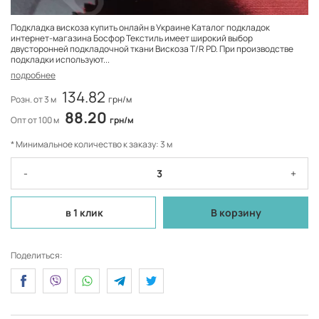
Подкладка вискоза купить онлайн в Украине Каталог подкладок
интернет-магазина Босфор Текстиль имеет широкий выбор
двусторонней подкладочной ткани Вискоза T/R PD. При производстве
подкладки используют...
подробнее
134.82
Розн. от 3 м
грн/м
88.20
Опт от 100 м
грн/м
* Минимальное количество к заказу: 3 м
-
+
в 1 клик
В корзину
Поделиться: