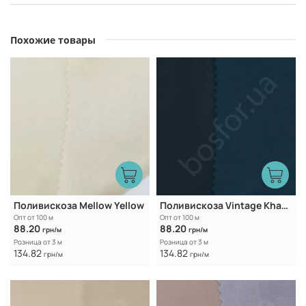
Похожие товары
Поливискоза Mellow Yellow
Поливискоза Vintage Khaki - Illcit Green
Опт от 100 м
Опт от 100 м
88.20
88.20
грн/м
грн/м
Розница от 3 м
Розница от 3 м
134.82
134.82
грн/м
грн/м