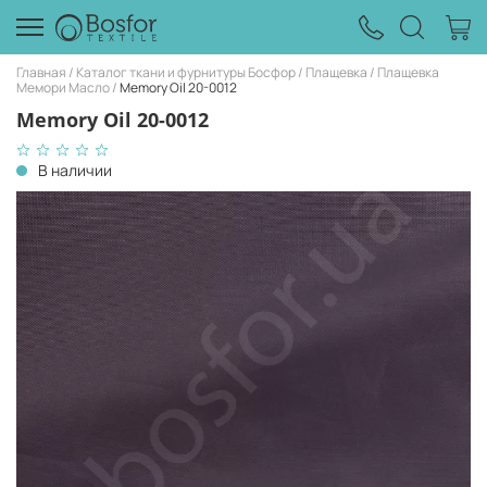
Главная
Каталог ткани и фурнитуры Босфор
Плащевка
Плащевка
Мемори Масло
Memory Oil 20-0012
Memory Oil 20-0012
В наличии