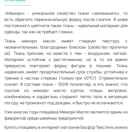
«Мемори» - уникальное свойство ткани «запоминать», то
есть обретать первоначальную форму после сжатия. В мире
постоянного цейтнота такая ткань – идеальный материал для
одежды, так как не требует глажки.
Ткань мемори масло имеет гладкую текстуру с
незначительным, благородным блеском (свойство пропитки
oil). Ткань прочная, но вместе с тем – воздушная, легкая.
Материал устойчив к растягиванию, но в то же время
прекрасно повторяет форму фигуры в пошиве. Ткань
надежная, имеет продолжительный срок службы, устойчива к
трению и частым стиркам (только при 40°С!). Стремительно
сохнет. В составе ткани – 100% полиэстер, а это значит, что
сшитые из мемори масло куртки, плащи, ветровки,
комбинезоны и кардиганы сохранят тепло тела в ветреную
погоду, не промокнут под дождем, и быстро не испачкаются.
Уже многие годы плащевка Мемори Масло является одним из
фаворитов среди швейных предприятий.
Купить плащевку в интернет магазине Босфор Текстиль можно