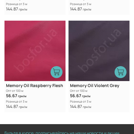
Розница от 3 м
Розница от 3 м
144.87
144.87
грн/м
грн/м
Memory Oil Raspberry Flesh
Memory Oil Violent Grey
Опт от 100 м
Опт от 100 м
56.67
56.67
грн/м
грн/м
Розница от 3 м
Розница от 3 м
144.87
144.87
грн/м
грн/м
Будьте в курсе: подписывайтесь на наши новости и акции