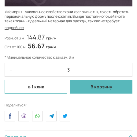
«Мемори» - уникальное свойство ткани «запоминать», то есть обретать
первоначальную форму после сжатия. В мире постоянного цейтнота
такая ткань – идеальный материал для одежды, так как не требует...
подробнее
144.87
Розн. от 3 м
грн/м
56.67
Опт от 100 м
грн/м
* Минимальное количество к заказу: 3 м
-
+
в 1 клик
В корзину
Поделиться:
Описание