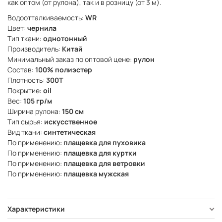
как оптом (от рулона), так и в розницу (от 3 м).
Водоотталкиваемость:
WR
Цвет:
чернила
Тип ткани:
однотонный
Производитель:
Китай
Минимальный заказ по оптовой цене:
рулон
Состав:
100% полиэстер
Плотность:
300Т
Покрытие:
oil
Вес:
105 гр/м
Ширина рулона:
150 см
Тип сырья:
искусственное
Вид ткани:
синтетическая
По применению:
плащевка для пуховика
По применению:
плащевка для куртки
По применению:
плащевка для ветровки
По применению:
плащевка мужская
Характеристики