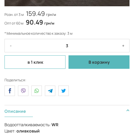
159.49
Розн. от 3 м
грн/м
90.49
Опт от 60 м
грн/м
* Минимальное количество к заказу: 3 м
-
+
в 1 клик
В корзину
Поделиться:
Описание
Водоотталкиваемость:
WR
Цвет:
оливковый