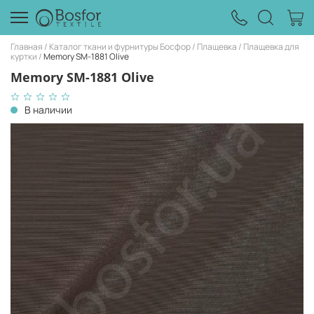
Главная
Каталог ткани и фурнитуры Босфор
Плащевка
Плащевка для
куртки
Memory SM-1881 Olive
Memory SM-1881 Olive
В наличии