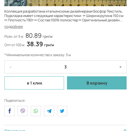
Коллекция разработана итальянскими дизайнерами Босфор Текстиль.
Подкладка имеет следующие характеристики: ✂ Ширина рулона 150 см
✂ Плотность 190т ✂ Состав 100% полиэстер ✂ Оригинальный дизайн...
подробнее
80.89
Розн. от 3 м
грн/м
38.39
Опт от 100 м
грн/м
* Минимальное количество к заказу: 3 м
-
+
в 1 клик
В корзину
Поделиться:
Описание