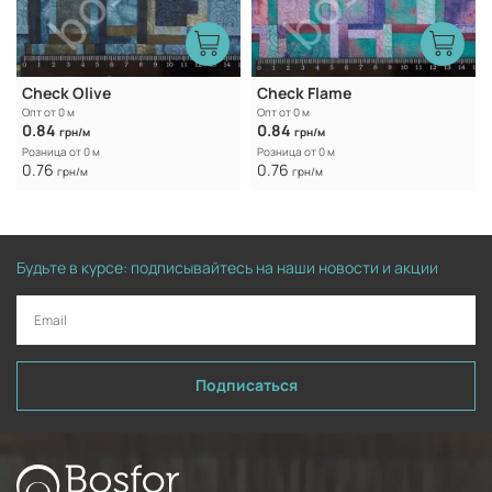
Check Olive
Check Flame
Опт от 0 м
Опт от 0 м
0.84
0.84
грн/м
грн/м
Розница от 0 м
Розница от 0 м
0.76
0.76
грн/м
грн/м
Будьте в курсе: подписывайтесь на наши новости и акции
Подписаться