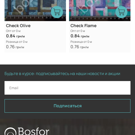
Check Olive
Check Flame
Опт от 0 м
Опт от 0 м
0.84
0.84
грн/м
грн/м
Розница от 0 м
Розница от 0 м
0.76
0.76
грн/м
грн/м
Будьте в курсе: подписывайтесь на наши новости и акции
Подписаться