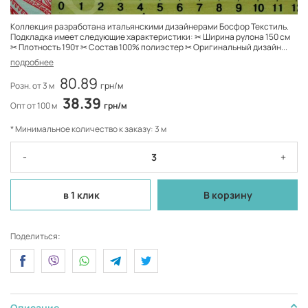
Коллекция разработана итальянскими дизайнерами Босфор Текстиль.
Подкладка имеет следующие характеристики: ✂ Ширина рулона 150 см
✂ Плотность 190т ✂ Состав 100% полиэстер ✂ Оригинальный дизайн...
подробнее
80.89
Розн. от 3 м
грн/м
38.39
Опт от 100 м
грн/м
* Минимальное количество к заказу: 3 м
-
+
в 1 клик
В корзину
Поделиться:
Описание