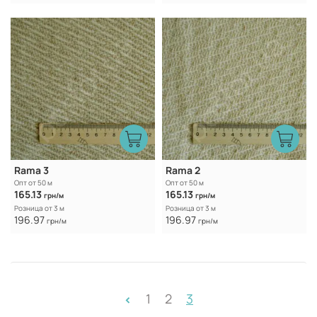
Rama 3
Rama 2
Опт от 50 м
Опт от 50 м
165.13
165.13
грн/м
грн/м
Розница от 3 м
Розница от 3 м
196.97
196.97
грн/м
грн/м
1
2
3
<