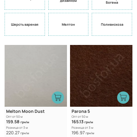
дизайном
Богема
Шерсть вареная
Мелтон
Поливискоза
Melton Moon Dust
Parona 5
Опт от 50 м
Опт от 50 м
159.58
165.13
грн/м
грн/м
Розница от 3 м
Розница от 3 м
220.27
196.97
грн/м
грн/м