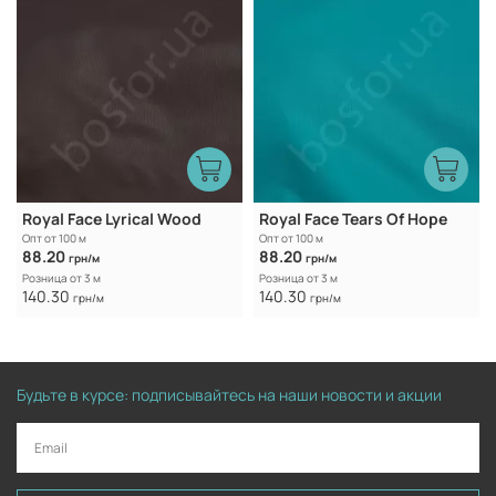
Royal Face Lyrical Wood
Royal Face Tears Of Hope
Опт от 100 м
Опт от 100 м
88.20
88.20
грн/м
грн/м
Розница от 3 м
Розница от 3 м
140.30
140.30
грн/м
грн/м
Будьте в курсе: подписывайтесь на наши новости и акции