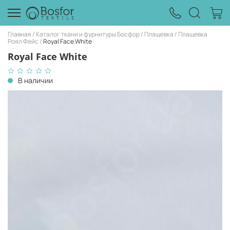
Главная
Каталог ткани и фурнитуры Босфор
Плащевка
Плащевка
Роял Фейс
Royal Face White
Royal Face White
В наличии