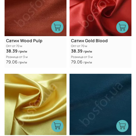
Сатин Wood Pulp
Caтин Gold Blood
Опт от 70 м
Опт от 70 м
38.39
38.39
грн/м
грн/м
Розница от 3 м
Розница от 3 м
79.06
79.06
грн/м
грн/м