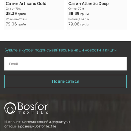
Caтин Artisans Gold
Caтин Atlantic Deep
Опт от 70 м
Опт от 70 м
38.39
38.39
грн/м
грн/м
Розница от 3 м
Розница от 3 м
79.06
79.06
грн/м
грн/м
Будьте в курсе: подписывайтесь на наши новости и акции
Подписаться
Интернет-магазин тканей и фурнитуры
оптом и в розницу Bosfor Textile