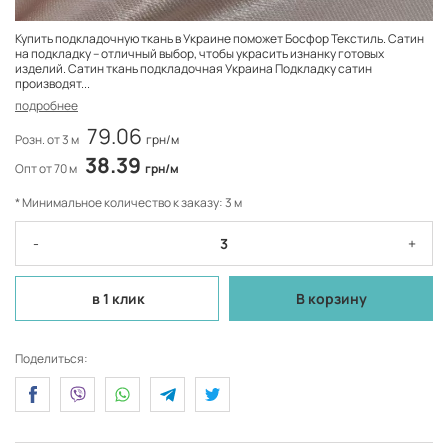
Купить подкладочную ткань в Украине поможет Босфор Текстиль. Сатин
на подкладку – отличный выбор, чтобы украсить изнанку готовых
изделий. Сатин ткань подкладочная Украина Подкладку сатин
производят...
подробнее
79.06
Розн. от 3 м
грн/м
38.39
Опт от 70 м
грн/м
* Минимальное количество к заказу: 3 м
-
+
в 1 клик
В корзину
Поделиться: