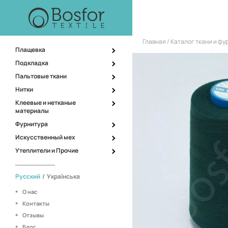
Главная
Каталог ткани и ф
Плащевка
Подкладка
Пальтовые ткани
Нитки
Клеевые и нетканые
материалы
Фурнитура
Искусственный мех
Утеплители и Прочие
Русский
/
Українська
О нас
Контакты
Отзывы
Блог