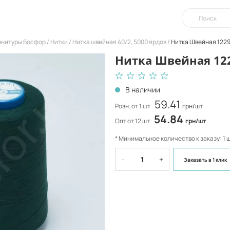
урнитуры Босфор
Нитки
Нитка швейная 40/2, 5000 ярдов
Нитка Швейная 122
Нитка Швейная 12
В наличии
59.41
Розн. от 1 шт
грн/шт
54.84
Опт от 12 шт
грн/шт
* Минимальное количество к заказу: 1 
-
+
Заказать
в 1 клик