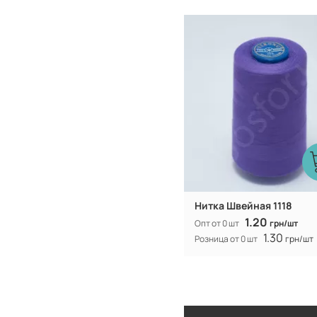
Турция
Производитель:
Нитка Швейная 1118
1.20
Опт от 0 шт
грн/шт
1.30
Розница от 0 шт
грн/шт