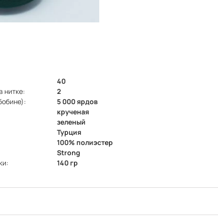
40
в нитке:
2
бобине):
5 000 ярдов
крученая
зеленый
Турция
100% полиэстер
Strong
ки:
140 гр