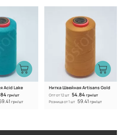
Китай
Китай
Производитель:
 Acid Lake
Нитка Швейная Artisans Gold
.84
54.84
грн/шт
Опт от 12 шт
грн/шт
59.41
59.41
грн/шт
Розница от 1 шт
грн/шт