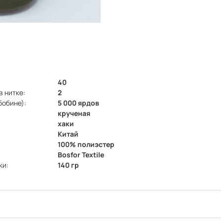
40
в нитке:
2
бобине):
5 000 ярдов
крученая
хаки
Китай
100% полиэстер
Bosfor Textile
ки:
140 гр