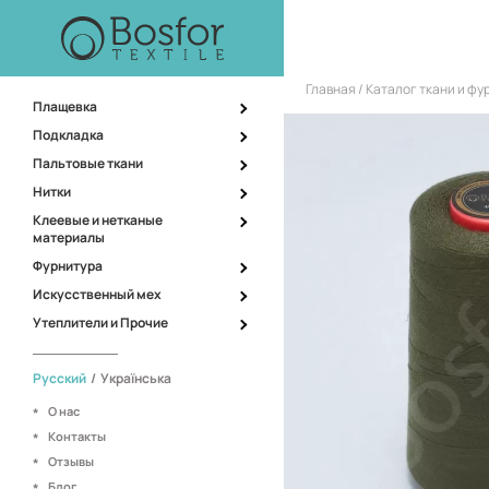
Главная
Каталог ткани и ф
Плащевка
Подкладка
Пальтовые ткани
Нитки
Клеевые и нетканые
материалы
Фурнитура
Искусственный мех
Утеплители и Прочие
Русский
/
Українська
О нас
Контакты
Отзывы
Блог