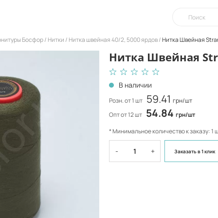
урнитуры Босфор
Нитки
Нитка швейная 40/2, 5000 ярдов
Нитка Швейная Stra
Нитка Швейная Str
В наличии
59.41
Розн. от 1 шт
грн/шт
54.84
Опт от 12 шт
грн/шт
* Минимальное количество к заказу: 1 
-
+
Заказать
в 1 клик