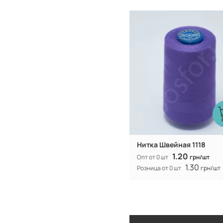
Турция
Производитель:
Нитка Швейная 1118
1.20
Опт от 0 шт
грн/шт
1.30
Розница от 0 шт
грн/шт