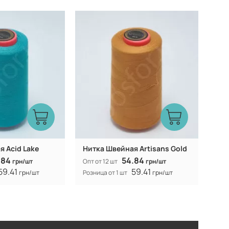
Китай
Китай
Производитель:
 Acid Lake
Нитка Швейная Artisans Gold
.84
54.84
грн/шт
Опт от 12 шт
грн/шт
59.41
59.41
грн/шт
Розница от 1 шт
грн/шт