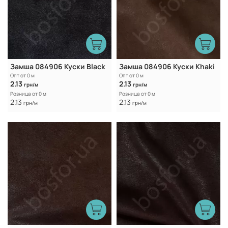
Замша 084906 Куски Black
Замша 084906 Куски Khaki
Опт от 0 м
Опт от 0 м
2.13
2.13
грн/м
грн/м
Розница от 0 м
Розница от 0 м
2.13
2.13
грн/м
грн/м