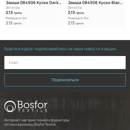
Замша 084906 Куски Dark Brown
Замша 084906 Куски Black Chocolat
Опт от 0 м
Опт от 0 м
2.13
2.13
грн/м
грн/м
Розница от 0 м
Розница от 0 м
2.13
2.13
грн/м
грн/м
Будьте в курсе: подписывайтесь на наши новости и акции
Подписаться
Интернет-магазин тканей и фурнитуры
оптом и в розницу Bosfor Textile