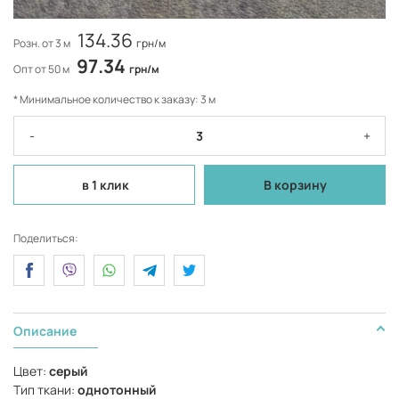
134.36
Розн. от 3 м
грн/м
97.34
Опт от 50 м
грн/м
* Минимальное количество к заказу: 3 м
-
+
в 1 клик
В корзину
Поделиться:
Описание
Цвет:
серый
Тип ткани:
однотонный