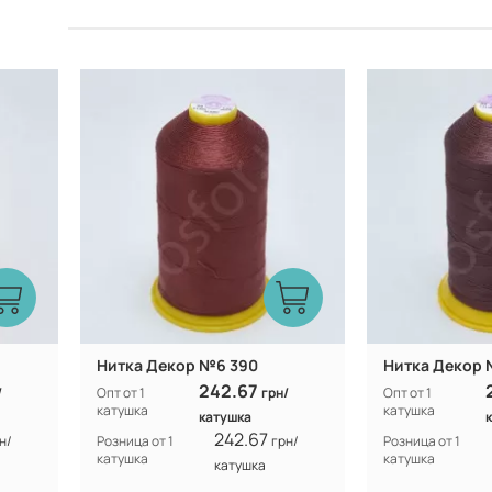
Турция
Производитель:
Производитель:
Нитка Декор №6 390
Нитка Декор 
242.67
/
Опт от 1
грн/
Опт от 1
катушка
катушка
катушка
242.67
н/
Розница от 1
грн/
Розница от 1
катушка
катушка
катушка