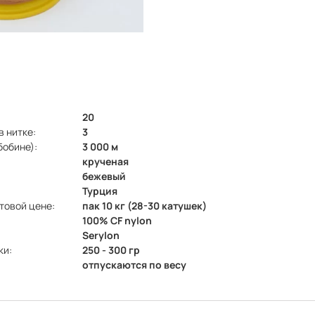
20
в нитке:
3
бобине):
3 000 м
крученая
бежевый
Турция
товой цене:
пак 10 кг (28-30 катушек)
100% CF nylon
Serylon
ки:
250 - 300 гр
отпускаются по весу