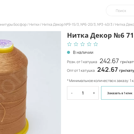
урнитуры Босфор
Нитки
Нитка Декор №9-15/3, №6-20/3, №3-40/3
Нитка Дек
Нитка Декор №6 71
В наличии
242.67
Розн. от 1 катушка
грн/кат
242.67
Опт от 1 катушка
грн/кат
* Минимальное количество к заказу: 1 
-
+
Заказать
в 1 клик