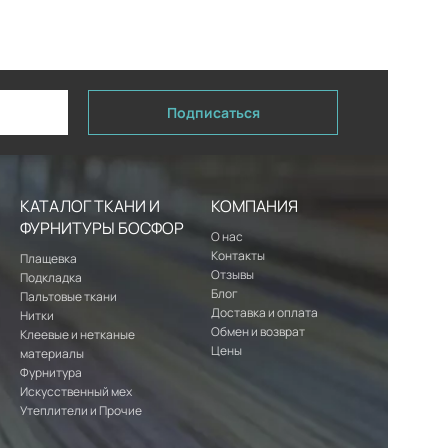
Подписаться
КАТАЛОГ ТКАНИ И
КОМПАНИЯ
ФУРНИТУРЫ БОСФОР
О нас
Контакты
Плащевка
Отзывы
Подкладка
Блог
Пальтовые ткани
Доставка и оплата
Нитки
Обмен и возврат
Клеевые и нетканые
Цены
материалы
Фурнитура
Искусственный мех
Утеплители и Прочие