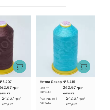
Турция
Турция
Производитель:
№6 407
Нитка Декор №6 415
242.67
242.67
грн/
Опт от 1
грн/
катушка
катушка
катушка
242.67
242.67
грн/
Розница от 1
грн/
катушка
катушка
катушка