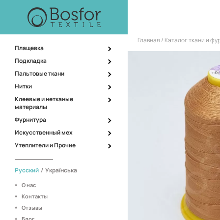
Главная
Каталог ткани и ф
Плащевка
Подкладка
Пальтовые ткани
Нитки
Клеевые и нетканые
материалы
Фурнитура
Искусственный мех
Утеплители и Прочие
Русский
/
Українська
О нас
Контакты
Отзывы
Блог