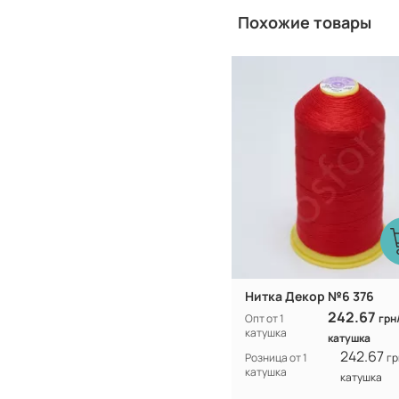
Похожие товары
Турция
Производитель:
Нитка Декор №6 376
242.67
Опт от 1
грн
катушка
катушка
242.67
Розница от 1
гр
катушка
катушка