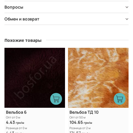
Вопросы
Обмен и возврат
Похожие товары
Вельбоа 6
Вельбоа ТД 10
Опт от 0 м
Опт от 50 м
4.43
104.65
грн/м
грн/м
Розница от 0 м
Розница от 2 м
4.43
174.57