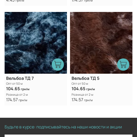
грн/м
грн/м
Вельбоа ТД 7
Вельбоа ТД 5
Опт от 50 м
Опт от 50 м
104.65
104.65
грн/м
грн/м
Розница от 2 м
Розница от 2 м
174.57
174.57
грн/м
грн/м
Будьте в курсе: подписывайтесь на наши новости и акции