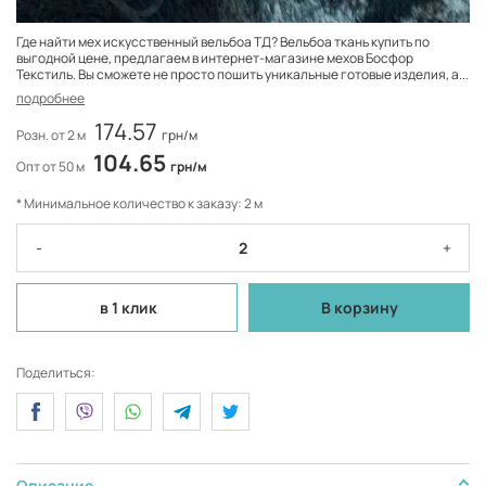
Где найти мех искусственный вельбоа ТД? Вельбоа ткань купить по
выгодной цене, предлагаем в интернет-магазине мехов Босфор
Текстиль. Вы сможете не просто пошить уникальные готовые изделия, а...
подробнее
174.57
Розн. от 2 м
грн/м
104.65
Опт от 50 м
грн/м
* Минимальное количество к заказу: 2 м
-
+
в 1 клик
В корзину
Поделиться:
Описание