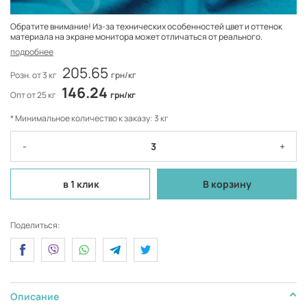
Обратите внимание! Из-за технических особенностей цвет и оттенок
материала на экране монитора может отличаться от реального.
подробнее
205.65
Розн. от 3 кг
грн/кг
146.24
Опт от 25 кг
грн/кг
* Минимальное количество к заказу: 3 кг
-
+
в 1 клик
В корзину
Поделиться:
Описание