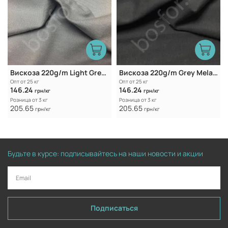
Вискоза 220g/m Light Grey Melange
Вискоза 220g/m Grey Melange
Опт от 25 кг
Опт от 25 кг
146.24
146.24
грн/кг
грн/кг
Розница от 3 кг
Розница от 3 кг
205.65
205.65
грн/кг
грн/кг
Будьте в курсе: подписывайтесь на наши новости и акции
Подписаться