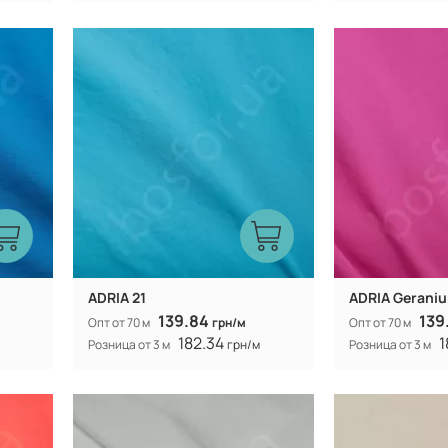
Китай
Производитель:
Производитель:
60%
40% коттон 60%
Состав:
Состав:
полиэстер
300Т
Плотность:
Плотность:
105 гр/м
Вес:
Вес:
150 см
Ширина рулона:
Ширина рулона:
смешанная
Вид ткани:
Вид ткани:
ADRIA 21
ADRIA Geraniu
139.84
139
Опт от 70 м
грн/м
Опт от 70 м
182.34
1
Розница от 3 м
грн/м
Розница от 3 м
Китай
Производитель:
Производитель:
60%
40% коттон 60%
Состав:
Состав:
полиэстер