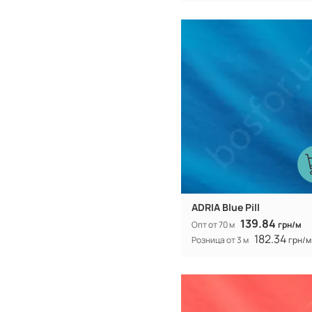
Китай
Производитель:
40% коттон 
Состав:
полиэстер
300Т
Плотность:
105 гр/м
Вес:
150 см
Ширина рулона:
смешанная
Вид ткани:
ADRIA Blue Pill
139.84
Опт от 70 м
грн/м
182.34
Розница от 3 м
грн/м
Китай
Производитель:
40% коттон 
Состав:
полиэстер