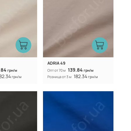
300Т
300Т
Плотность:
105 гр/м
105 гр/м
Вес:
150 см
150 см
Ширина рулона:
смешанная
смешанная
Вид ткани:
ADRIA 49
.84
139.84
грн/м
Опт от 70 м
грн/м
82.34
182.34
грн/м
Розница от 3 м
грн/м
Китай
Китай
Производитель:
40% коттон 60%
40% коттон 60%
Состав:
полиэстер
полиэстер
300Т
300Т
Плотность:
105 гр/м
105 гр/м
Вес:
150 см
150 см
Ширина рулона:
смешанная
смешанная
Вид ткани: