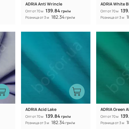
ADRIA Anti Wrincle
ADRIA White B
139.84
139
Опт от 70 м
грн/м
Опт от 70 м
182.34
1
Розница от 3 м
грн/м
Розница от 3 м
Китай
Производитель:
Производитель:
60%
40% коттон 60%
Состав:
Состав:
полиэстер
300Т
Плотность:
Плотность:
105 гр/м
Вес:
Вес:
150 см
Ширина рулона:
Ширина рулона:
смешанная
Вид ткани:
Вид ткани:
ADRIA Acid Lake
ADRIA Green A
139.84
139
Опт от 70 м
грн/м
Опт от 70 м
182.34
1
Розница от 3 м
грн/м
Розница от 3 м