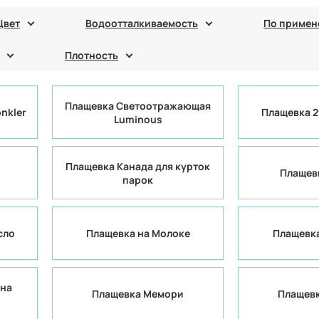
Цвет
Водоотталкиваемость
По приме
Плотность
Плащевка Светоотражающая
nkler
Плащевка 29
Luminous
Плащевка Канада для курток
Плащев
парок
сло
Плащевка на Молоке
Плащевка
 на
Плащевка Мемори
Плащев