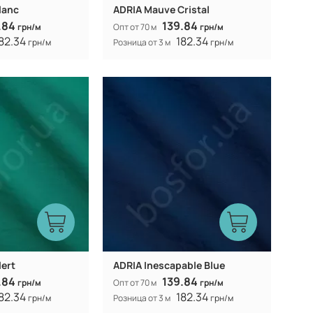
lanc
ADRIA Mauve Cristal
.84
139.84
грн/м
Опт от 70 м
грн/м
82.34
182.34
грн/м
Розница от 3 м
грн/м
Китай
Китай
Производитель:
40% коттон 60%
40% коттон 60%
Состав:
полиэстер
полиэстер
300Т
300Т
Плотность:
105 гр/м
105 гр/м
Вес:
150 см
150 см
Ширина рулона:
смешанная
смешанная
Вид ткани:
lert
ADRIA Inescapable Blue
.84
139.84
грн/м
Опт от 70 м
грн/м
82.34
182.34
грн/м
Розница от 3 м
грн/м