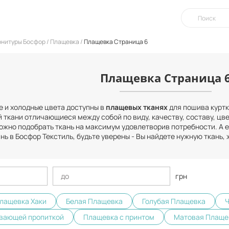
урнитуры Босфор
Плащевка
Плащевка Страница 6
Плащевка Страница 
е и холодные цвета доступны в
плащевых тканях
для пошива куртки
 ткани отличающиеся между собой по виду, качеству, составу, цв
ожно подобрать ткань на максимум удовлетворив потребности. А е
ь в Босфор Текстиль, будьте уверены - Вы найдете нужную ткань, 
грн
лащевка Хаки
Белая Плащевка
Голубая Плащевка
Ч
ивающей пропиткой
Плащевка с принтом
Матовая Плаще