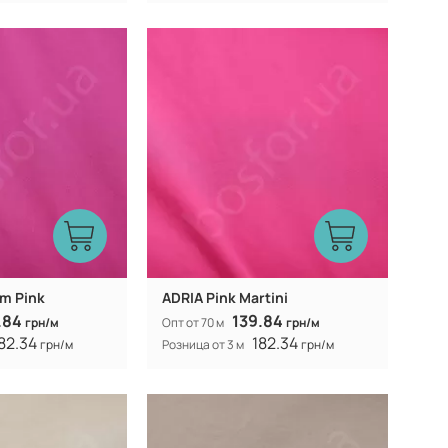
Китай
Китай
Производитель:
40% коттон 60%
40% коттон 60%
Состав:
полиэстер
полиэстер
300Т
300Т
Плотность:
105 гр/м
105 гр/м
Вес:
150 см
150 см
Ширина рулона:
смешанная
смешанная
Вид ткани:
m Pink
ADRIA Pink Martini
.84
139.84
грн/м
Опт от 70 м
грн/м
82.34
182.34
грн/м
Розница от 3 м
грн/м
Китай
Китай
Производитель:
40% коттон 60%
40% коттон 60%
Состав:
полиэстер
полиэстер