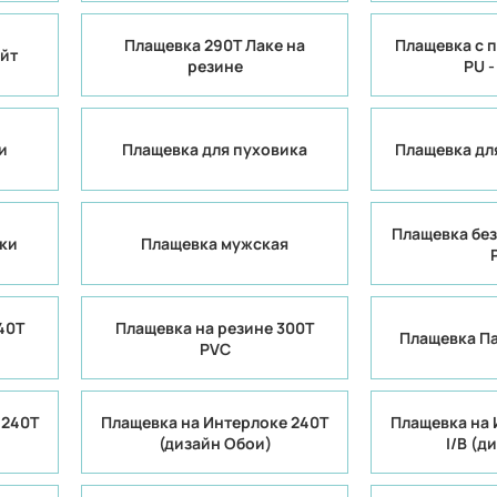
Плащевка 290T Лаке на
Плащевка с 
йт
резине
PU -
и
Плащевка для пуховика
Плащевка дл
Плащевка без
ки
Плащевка мужская
40Т
Плащевка на резине 300Т
Плащевка Па
PVC
 240T
Плащевка на Интерлоке 240Т
Плащевка на 
(дизайн Обои)
I/B (д