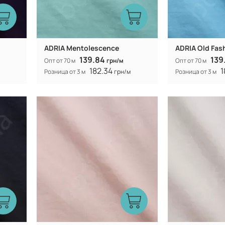
ADRIA Mentolescence
ADRIA Old Fas
139.84
139
Опт от 70 м
грн/м
Опт от 70 м
182.34
1
Розница от 3 м
грн/м
Розница от 3 м
Китай
Производитель:
Производитель:
60%
40% коттон 60%
Состав:
Состав:
полиэстер
300Т
Плотность:
Плотность:
105 гр/м
Вес:
Вес:
150 см
Ширина рулона:
Ширина рулона:
смешанная
Вид ткани:
Вид ткани: