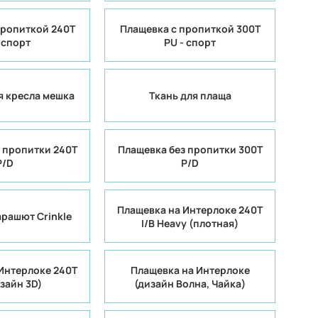
пропиткой 240Т
Плащевка с пропиткой 300Т
 спорт
PU - спорт
я кресла мешка
Ткань для плаща
 пропитки 240T
Плащевка без пропитки 300T
P/D
P/D
Плащевка на Интерлоке 240T
рашют Crinkle
I/B Heavy (плотная)
Интерлоке 240T
Плащевка на Интерлоке
изайн 3D)
(дизайн Волна, Чайка)