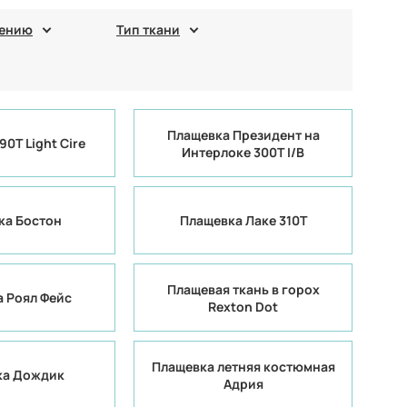
нению
Тип ткани
Плащевка Президент на
0T Light Cire
Интерлоке 300Т I/B
ка Бостон
Плащевка Лаке 310Т
Плащевая ткань в горох
 Роял Фейс
Rexton Dot
Плащевка летняя костюмная
ка Дождик
Адрия