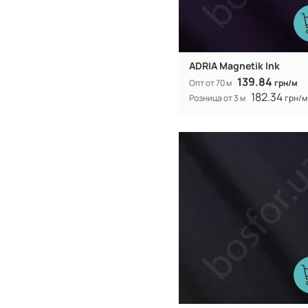
ADRIA Magnetik Ink
139.84
Опт от 70 м
грн/м
182.34
Розница от 3 м
грн/м
Китай
Производитель:
40% коттон 
Состав:
полиэстер
300Т
Плотность:
105 гр/м
Вес:
150 см
Ширина рулона:
смешанная
Вид ткани: