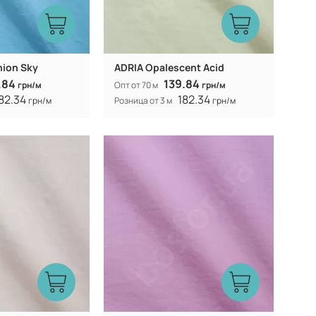
hion Sky
ADRIA Opalescent Acid
.84
139.84
грн/м
Опт от 70 м
грн/м
82.34
182.34
грн/м
Розница от 3 м
грн/м
Китай
Китай
Производитель:
40% коттон 60%
40% коттон 60%
Состав:
полиэстер
полиэстер
300Т
300Т
Плотность:
105 гр/м
105 гр/м
Вес:
150 см
150 см
Ширина рулона:
смешанная
смешанная
Вид ткани: