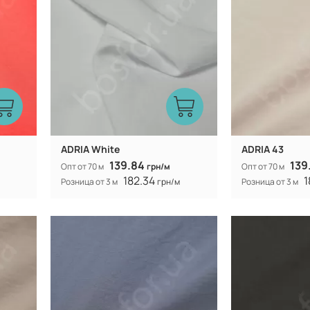
300Т
Плотность:
Плотность:
105 гр/м
Вес:
Вес:
150 см
Ширина рулона:
Ширина рулона:
смешанная
Вид ткани:
Вид ткани:
ADRIA White
ADRIA 43
139.84
139
Опт от 70 м
грн/м
Опт от 70 м
182.34
1
Розница от 3 м
грн/м
Розница от 3 м
Китай
Производитель:
Производитель:
60%
40% коттон 60%
Состав:
Состав:
полиэстер
300Т
Плотность:
Плотность:
105 гр/м
Вес:
Вес:
150 см
Ширина рулона:
Ширина рулона:
смешанная
Вид ткани:
Вид ткани: