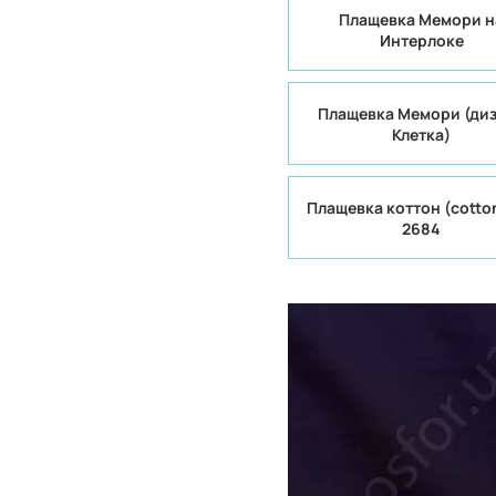
Плащевка Мемори н
Интерлоке
Плащевка Мемори (ди
Клетка)
Плащевка коттон (cotton
2684
Китай
Производитель:
40% коттон 
Состав:
полиэстер
300Т
Плотность:
105 гр/м
Вес:
150 см
Ширина рулона:
смешанная
Вид ткани: