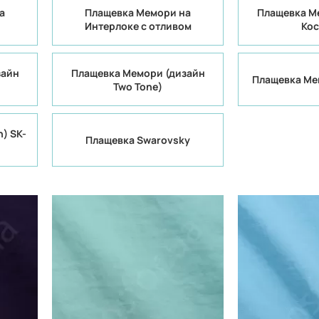
а
Плащевка Мемори на
Плащевка М
Интерлоке с отливом
Кос
зайн
Плащевка Мемори (дизайн
Плащевка Ме
Two Tone)
) SK-
Плащевка Swarovsky
Китай
Производитель:
Производитель:
60%
40% коттон 60%
Состав:
Состав:
полиэстер
300Т
Плотность:
Плотность:
105 гр/м
Вес:
Вес:
150 см
Ширина рулона:
Ширина рулона:
смешанная
Вид ткани:
Вид ткани: