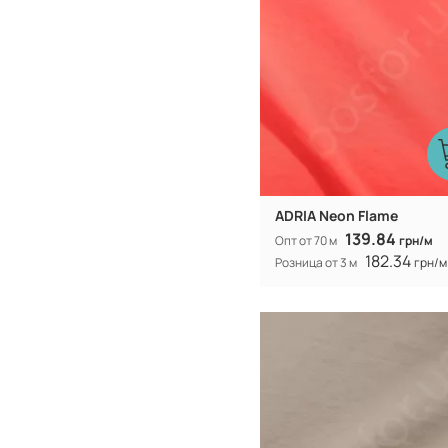
300Т
Плотность:
105 гр/м
Вес:
150 см
Ширина рулона:
смешанная
Вид ткани:
ADRIA Neon Flame
139.84
Опт от 70 м
грн/м
182.34
Розница от 3 м
грн/м
Китай
Производитель:
40% коттон 
Состав:
полиэстер
300Т
Плотность:
105 гр/м
Вес:
150 см
Ширина рулона:
смешанная
Вид ткани: