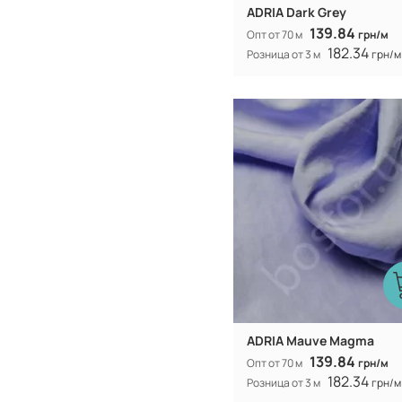
ADRIA Dark Grey
139.84
Опт от 70 м
грн/м
182.34
Розница от 3 м
грн/м
Китай
Производитель:
40% коттон 
Состав:
полиэстер
300Т
Плотность:
105 гр/м
Вес:
150 см
Ширина рулона:
смешанная
Вид ткани:
ADRIA Mauve Magma
139.84
Опт от 70 м
грн/м
182.34
Розница от 3 м
грн/м