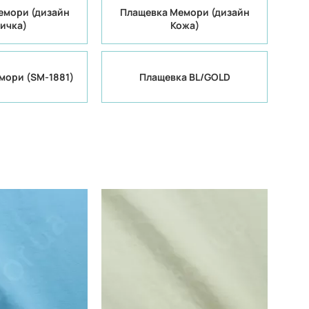
емори (дизайн
Плащевка Мемори (дизайн
ичка)
Кожа)
мори (SM-1881)
Плащевка BL/GOLD
Китай
Китай
Производитель:
40% коттон 60%
40% коттон 60%
Состав:
полиэстер
полиэстер
300Т
300Т
Плотность:
105 гр/м
105 гр/м
Вес:
150 см
150 см
Ширина рулона:
смешанная
смешанная
Вид ткани: