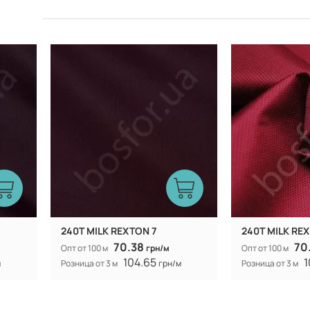
Китай
Производитель:
Производитель:
240T MILK REXTON 7
240T MILK RE
70.38
70
Опт от 100 м
грн/м
Опт от 100 м
104.65
1
м
Розница от 3 м
грн/м
Розница от 3 м