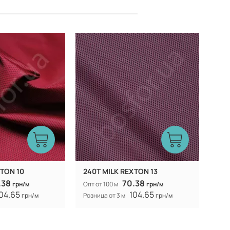
Китай
Китай
Производитель:
XTON 10
240T MILK REXTON 13
.38
70.38
грн/м
Опт от 100 м
грн/м
04.65
104.65
грн/м
Розница от 3 м
грн/м