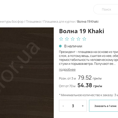
урнитуры Босфор
Плащевка
Плащевка для куртки
Волна 19 Khaki
Волна 19 Khaki
В наличии
Президент – плащевка на основе из три
слоя, а потому вещь, сшитая из нее, о
термостабильность человеческому ор
стужи и порывов ветра. Получают ее...
подробнее
79.52
Розн. от 3 м
грн/м
54.38
Опт от 70 м
грн/м
* Минимальное количество к заказу: 3 
-
+
Заказать
в 1 клик