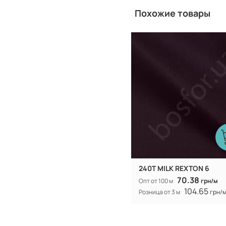
Похожие товары
Китай
Производитель:
240T MILK REXTON 6
70.38
Опт от 100 м
грн/м
104.65
Розница от 3 м
грн/