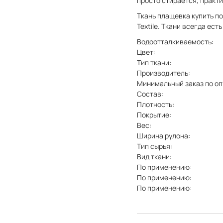
просто стирается, практи
Ткань плащевка купить по
Textile. Ткани всегда ес
Водоотталкиваемость:
Цвет:
Тип ткани:
Производитель:
Минимальный заказ по оп
Состав:
Плотность:
Покрытие:
Вес:
Ширина рулона:
Тип сырья:
Вид ткани:
По применению:
По применению:
По применению: