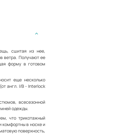
ещь, сшитая из нее,
в ветра. Получают ее
ащая форму в готовом
носит еще несколько
 англ. I/B - Interlock
стюмов, всесезонной
имней одежды.
тем, что трикотажный
и комфортны в носке и
 матовую поверхность,