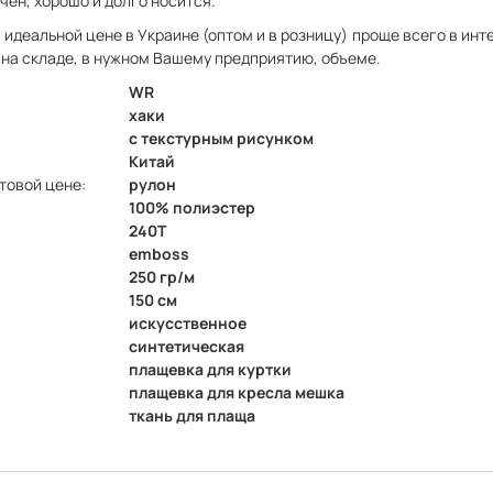
чен, хорошо и долго носится.
 идеальной цене в Украине (оптом и в розницу) проще всего в инт
ть на складе, в нужном Вашему предприятию, объеме.
WR
хаки
с текстурным рисунком
Китай
товой цене:
рулон
100% полиэстер
240Т
emboss
250 гр/м
150 см
искусственное
синтетическая
плащевка для куртки
плащевка для кресла мешка
ткань для плаща