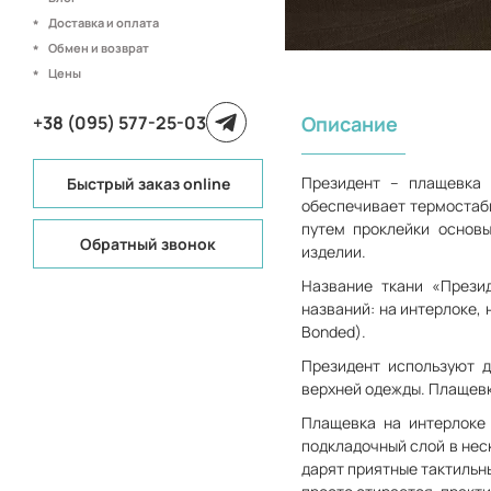
Доставка и оплата
Обмен и возврат
Цены
+38 (095) 577-25-03
Описание
Президент – плащевка 
Быстрый заказ online
обеспечивает термостаб
путем проклейки основы
Обратный звонок
изделии.
Название ткани «Прези
названий: на интерлоке, н
Bonded).
Президент используют д
верхней одежды. Плащевк
Плащевка на интерлоке 
подкладочный слой в нес
дарят приятные тактильн