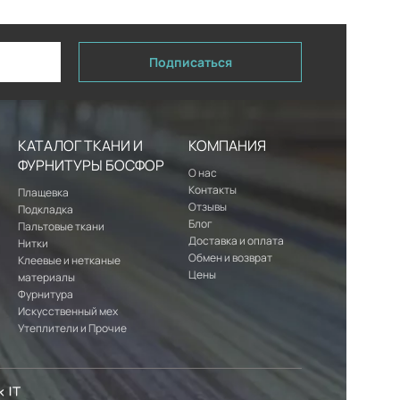
Подписаться
КАТАЛОГ ТКАНИ И
КОМПАНИЯ
ФУРНИТУРЫ БОСФОР
О нас
Контакты
Плащевка
Отзывы
Подкладка
Блог
Пальтовые ткани
Доставка и оплата
Нитки
Обмен и возврат
Клеевые и нетканые
Цены
материалы
Фурнитура
Искусственный мех
Утеплители и Прочие