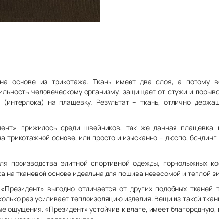
на основе из трикотажа. Ткань имеет два слоя, а потому в
ильность человеческому организму, защищает от стужи и порыво
 (интерлока) на плащевку. Результат – ткань, отлично держ
дент» прижилось среди швейников, так же данная плащевка 
а трикотажной основе, или просто и изысканно – дюспо, бондинг (от
ля производства элитной спортивной одежды, горнолыжных ко
а на тканевой основе идеальна для пошива невесомой и теплой з
«Президент» выгодно отличается от других подобных тканей 
колько раз усиливает теплоизоляцию изделия. Вещи из такой ткан
ые ощущения. «Президент» устойчив к влаге, имеет благородную,