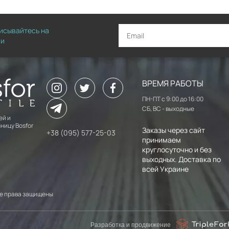
писывайтесь на
ии
ВРЕМЯ РАБОТЫ
ПН-ПТ с 9:00 до 16:00
СБ, ВС - выходные
ей и
ницу Bosfor
Заказы через сайт
+38 (095) 577-25-03
принимаем
круглосуточно и без
выходных. Доставка по
всей Украине
 Все права защищены
Разработка и продвижение