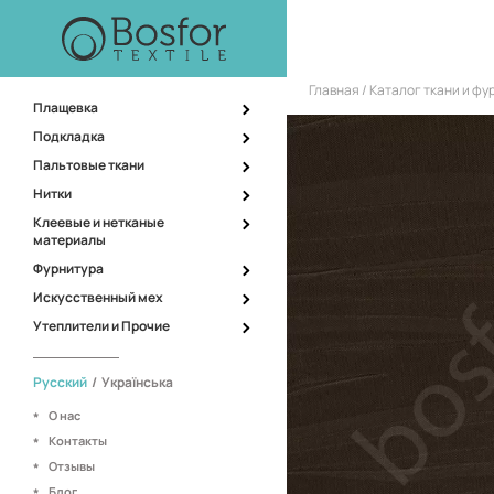
Главная
Каталог ткани и ф
Плащевка
Подкладка
Пальтовые ткани
Нитки
Клеевые и нетканые
материалы
Фурнитура
Искусственный мех
Утеплители и Прочие
Русский
/
Українська
О нас
Контакты
Отзывы
Блог