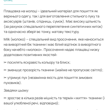
Плащовка на молоці – ідеальний матеріал для пошиття як
верхнього одягу, так і для виготовлення стильного луку та
аксесуарів (штанів, спідниць, сумок). Має високу щільність
(за рахунок спеціального переплетення синтетичних ниток)
та одночасно зберігає тонку, матову текстуру.
Milk (молоко) – спеціальний вид просочення, яке наноситься
на виворітний бік тканини і має білий відтінок із виворітного
боку начебто «молоко». Просочення надає плащівці низку
додаткових позитивних якостей:
✂ посилять яскравість кольору та блиск;
✂ зменшує прозорість тканини (майже не пропускає світло);
✂ утримує пух (незамінна якість для пошиття зимових
пуховиків).
Завдяки цьому:
✂ зростає в кілька разів міцність та термін «життя» тканини (і
вашої улюбленої речі, відповідно);