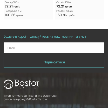
Опт від 100 м
Опт від 100 м
72.21
72.21
грн/м
грн/м
Роздріб від 3 м
Роздріб від 3 м
160.86
160.86
грн/м
грн/м
Будьте в курсі: підписуйтесь на наші новини та акції
Підписатися
Інтернет-магазин тканин та фурнітури
оптом та в роздріб Bosfor Textile