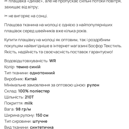
✂ плащівка «дихає», але не пропускає сильні потоки повітря,
захищає від вітру;
✂ не вигоряє на сонці.
Плащова тканина на молоці є однією з найпопулярніших
плащівок серед швейників вже кілька років.
Купити плащівку на молоці як оптовим, так і роздрібним
покупцям найвигідніше в інтернет магазині Босфор Текстиль.
Якість, надійність та своєчасність поставок гарантуємо!
Водовідштовхуваність:
WR
Колір:
темно синій
Тип тканини:
однотонний
Виробник:
Китай
Мінімальне замовлення за оптовою ціною:
рулон
Склад:
100% поліестер
Щільність:
210Т
Покриття:
milk
Вага:
98 гр/м
Ширина рулону:
150 см
Тип сировини:
штучне
Вид тканини:
синтетична