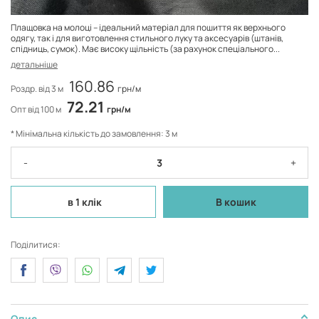
Плащовка на молоці – ідеальний матеріал для пошиття як верхнього
одягу, так і для виготовлення стильного луку та аксесуарів (штанів,
спідниць, сумок). Має високу щільність (за рахунок спеціального...
детальніше
160.86
Роздр. від 3 м
грн/м
72.21
Опт від 100 м
грн/м
* Мінімальна кількість до замовлення: 3 м
-
+
в 1 клік
В кошик
Поділитися:
Опис