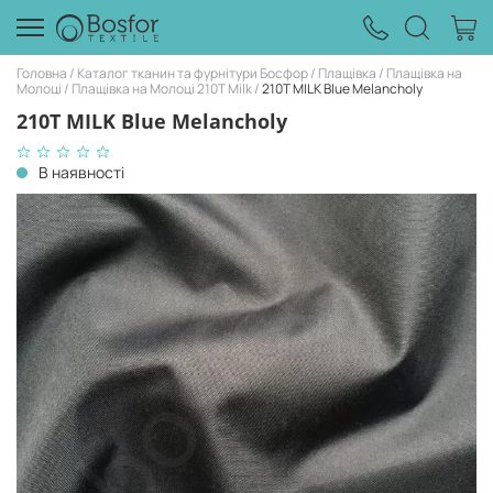
Головна
Каталог тканин та фурнітури Босфор
Плащівка
Плащівка на
Молоці
Плащівка на Молоці 210T Milk
210T MILK Blue Melancholy
210T MILK Blue Melancholy
В наявності