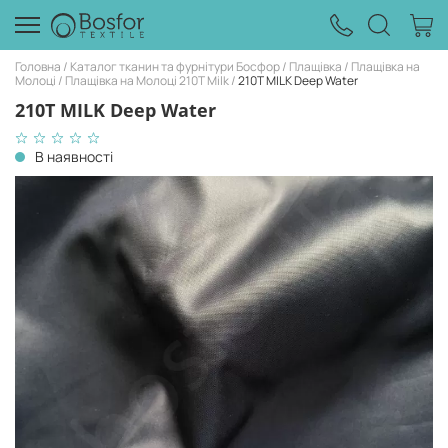
Головна
Каталог тканин та фурнітури Босфор
Плащівка
Плащівка на
Молоці
Плащівка на Молоці 210T Milk
210T MILK Deep Water
210T MILK Deep Water
В наявності