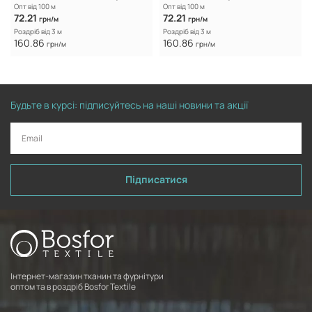
Опт від 100 м
Опт від 100 м
72.21
72.21
грн/м
грн/м
Роздріб від 3 м
Роздріб від 3 м
160.86
160.86
грн/м
грн/м
Будьте в курсі: підписуйтесь на наші новини та акції
Підписатися
Інтернет-магазин тканин та фурнітури
оптом та в роздріб Bosfor Textile