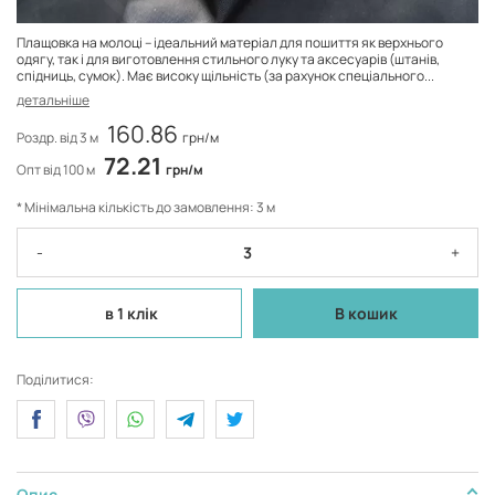
Плащовка на молоці – ідеальний матеріал для пошиття як верхнього
одягу, так і для виготовлення стильного луку та аксесуарів (штанів,
спідниць, сумок). Має високу щільність (за рахунок спеціального...
детальніше
160.86
Роздр. від 3 м
грн/м
72.21
Опт від 100 м
грн/м
* Мінімальна кількість до замовлення: 3 м
-
+
в 1 клік
В кошик
Поділитися:
Опис