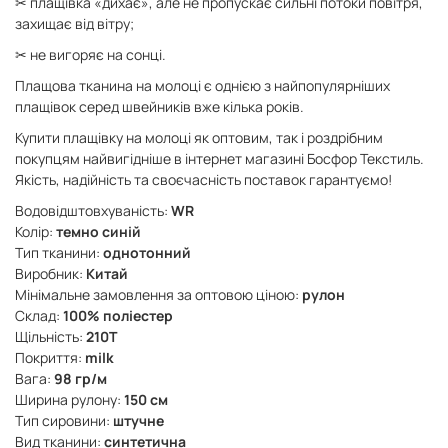
✂ плащівка «дихає», але не пропускає сильні потоки повітря,
захищає від вітру;
✂ не вигоряє на сонці.
Плащова тканина на молоці є однією з найпопулярніших
плащівок серед швейників вже кілька років.
Купити плащівку на молоці як оптовим, так і роздрібним
покупцям найвигідніше в інтернет магазині Босфор Текстиль.
Якість, надійність та своєчасність поставок гарантуємо!
Водовідштовхуваність:
WR
Колір:
темно синій
Тип тканини:
однотонний
Виробник:
Китай
Мінімальне замовлення за оптовою ціною:
рулон
Склад:
100% поліестер
Щільність:
210Т
Покриття:
milk
Вага:
98 гр/м
Ширина рулону:
150 см
Тип сировини:
штучне
Вид тканини:
синтетична