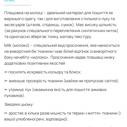
Плащовка на молоці – ідеальний матеріал для пошиття як
верхнього одягу, так і для виготовлення стильного луку та
аксесуарів (штанів, спідниць, сумок). Має високу щільність
(за рахунок спеціального переплетення синтетичних ниток)
та одночасно зберігає тонку, матову текстуру.
Milk (молоко) – спеціальний вид просочення, яке наноситься
на виворітний бік тканини і має білий відтінок із виворітного
боку начебто «молоко». Просочення надає плащівці низку
додаткових позитивних якостей:
✂ посилять яскравість кольору та блиск;
✂ зменшує прозорість тканини (майже не пропускає світло);
✂ утримує пух (незамінна якість для пошиття зимових
пуховиків).
Завдяки цьому:
✂ зростає в кілька разів міцність та термін «життя» тканини (і
вашої улюбленої речі, відповідно);