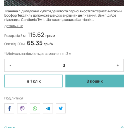
Тканина підкладочна купити дешево та гарної якості? Інтернет-магазин
Босфор Текстиль допоможе швидко вирішити це питання. Вам підійде
підкладка Cantionic Twill. Що таке підкладка Кантіонік...
детальніше
115.62
Роздр. від 3 м
грн/м
65.35
Опт від 100 м
грн/м
* Мінімальна кількість до замовлення: 3 м
-
+
в 1 клік
В кошик
Поділитися:
Опис