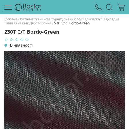
Головна
Каталог тканин та фурнітури Босфор
Підкладка
Підкладка
Твілл Кантіонік Двостороння
230T C/T Bordo-Green
230T C/T Bordo-Green
В наявності