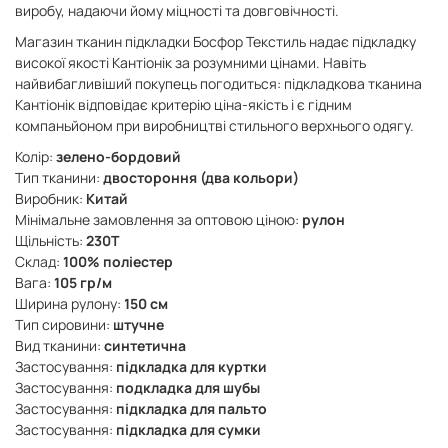
виробу, надаючи йому міцності та довговічності.
Магазин тканин підкладки Босфор Текстиль надає підкладку
високої якості Кантіонік за розумними цінами. Навіть
найвибагливіший покупець погодиться: підкладкова тканина
Кантіонік відповідає критерію ціна-якість і є гідним
компаньйоном при виробництві стильного верхнього одягу.
Колір:
зелено-бордовий
Тип тканини:
двостороння (два кольори)
Виробник:
Китай
Мінімальне замовлення за оптовою ціною:
рулон
Щільність:
230Т
Склад:
100% поліестер
Вага:
105 гр/м
Ширина рулону:
150 см
Тип сировини:
штучне
Вид тканини:
синтетична
Застосування:
підкладка для куртки
Застосування:
подкладка для шубы
Застосування:
підкладка для пальто
Застосування:
підкладка для сумки