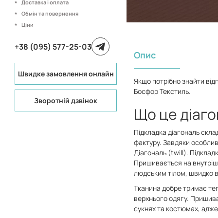
Доставка і оплата
Обмін та повернення
Ціни
+38 (095) 577-25-03
Опис
Швидке замовлення онлайн
Якщо потрібно знайти від
Босфор Текстиль.
Зворотній дзвінок
Що це діаго
Підкладка діагональ скла
фактуру. Завдяки особлив
Діагональ (twill). Підкла
Пришивається на внутрішн
людським тілом, швидко 
Тканина добре тримає теп
верхнього одягу. Пришива
сукнях та костюмах, адже