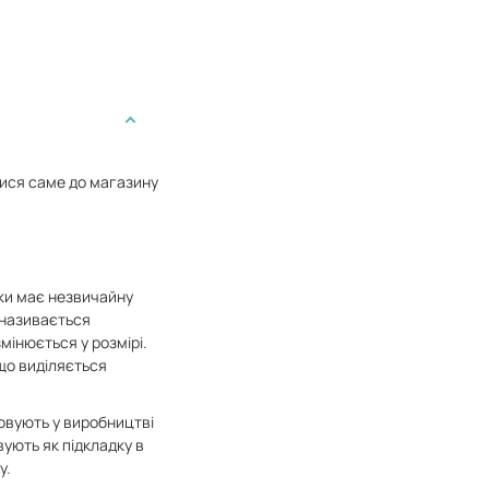
тися саме до магазину
дки має незвичайну
 називається
змінюється у розмірі.
 що виділяється
товують у виробництві
ують як підкладку в
у.