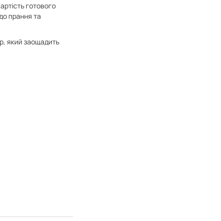
вартість готового
 до прання та
ір, який заощадить