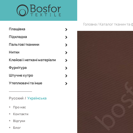
Головна
Каталог тканин та 
Плащівка
Підкладка
Пальтові тканини
Нитки
Клейові і неткані матеріали
Фурнітура
Штучне хутро
Утеплювачі та інше
Русский
/
Українська
Про нас
Контакти
Відгуки
Блог