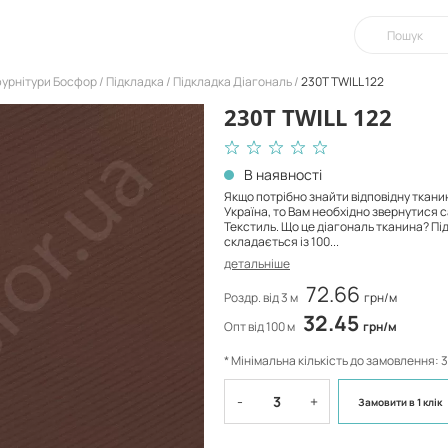
фурнітури Босфор
Підкладка
Підкладка Діагональ
230T TWILL 122
230T TWILL 122
В наявності
Якщо потрібно знайти відповідну ткани
Україна, то Вам необхідно звернутися 
Текстиль. Що це діагональ тканина? Пі
складається із 100...
детальніше
72.66
Роздр. від 3 м
грн/м
32.45
Опт від 100 м
грн/м
* Мінімальна кількість до замовлення: 3
-
+
Замовити
в 1 клік