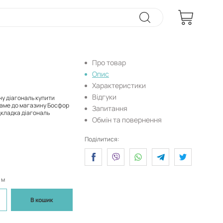
Про товар
Опис
Характеристики
Відгуки
ну діагональ купити
саме до магазину Босфор
Запитання
дкладка діагональ
Обмін та повернення
Поділитися:
 м
В кошик