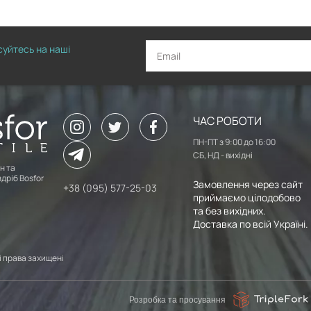
исуйтесь на наші
ЧАС РОБОТИ
ПН-ПТ з 9:00 до 16:00
СБ, НД - вихідні
н та
дріб Bosfor
Замовлення через сайт
+38 (095) 577-25-03
приймаємо цілодобово
та без вихідних.
Доставка по всій Україні.
сі права захищені
Розробка та просування