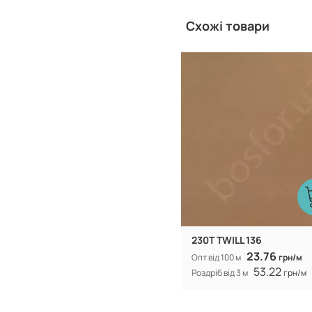
Схожі товари
Китай
Виробник:
230T TWILL 136
23.76
Опт від 100 м
грн/м
53.22
Роздріб від 3 м
грн/м