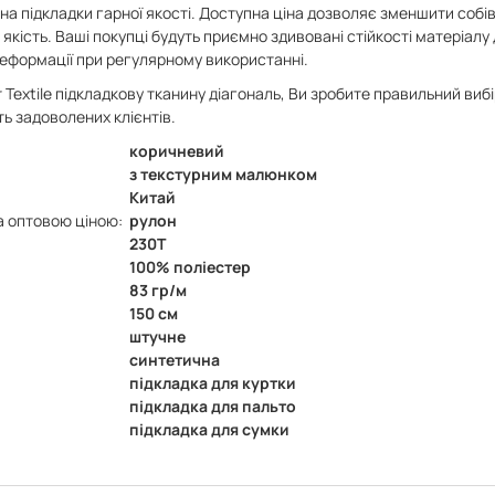
на підкладки гарної якості. Доступна ціна дозволяє зменшити собі
якість. Ваші покупці будуть приємно здивовані стійкості матеріалу
деформації при регулярному використанні.
 Textile підкладкову тканину діагональ, Ви зробите правильний виб
ть задоволених клієнтів.
коричневий
з текстурним малюнком
Китай
а оптовою ціною:
рулон
230Т
100% поліестер
83 гр/м
150 см
штучне
синтетична
підкладка для куртки
підкладка для пальто
підкладка для сумки