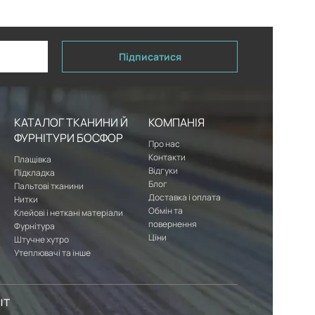
Підписатися
КАТАЛОГ ТКАНИНИ Й
КОМПАНІЯ
ФУРНІТУРИ БОСФОР
Про нас
Контакти
Плащівка
Відгуки
Підкладка
Блог
Пальтові тканини
Доставка і оплата
Нитки
Обмін та
Клейові і неткані матеріали
повернення
Фурнітура
Ціни
Штучне хутро
Утеплювачі та інше