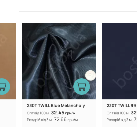
Китай
Виробник:
Виробник:
230T TWILL Blue Melancholy
230T TWILL 99
32.45
32
Опт від 100 м
грн/м
Опт від 100 м
72.66
7
Роздріб від 3 м
грн/м
Роздріб від 3 м