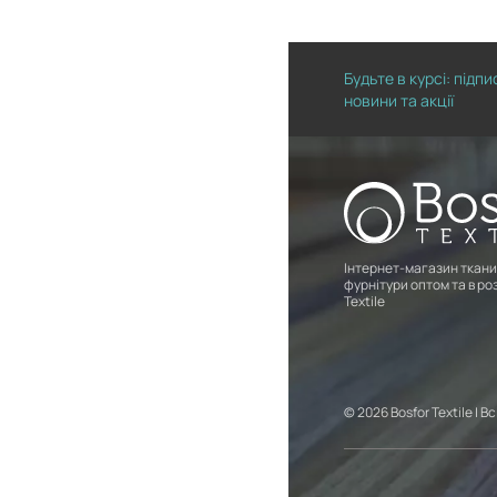
Будьте в курсі: підп
новини та акції
Інтернет-магазин ткани
фурнітури оптом та в роз
Textile
© 2026 Bosfor Textile | В