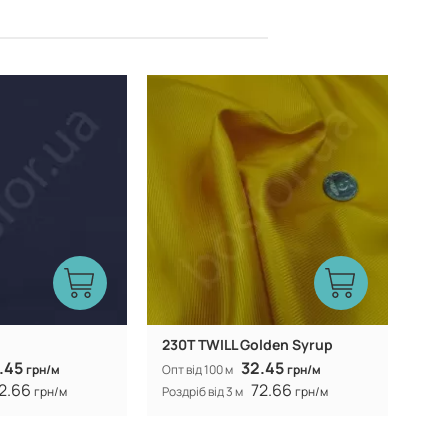
Китай
Китай
Виробник:
230T TWILL Golden Syrup
.45
32.45
грн/м
Опт від 100 м
грн/м
2.66
72.66
грн/м
Роздріб від 3 м
грн/м