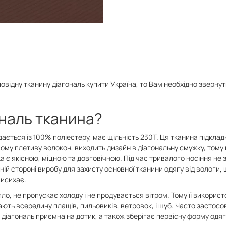
повідну тканину діагональ купити Україна, то Вам необхідно зверну
наль тканина?
дається із 100% поліестеру, має щільність 230Т. Ця тканина підкла
ому плетиву волокон, виходить дизайн в діагональну смужку, тому
дка є якісною, міцною та довговічною. Під час тривалого носіння не 
ій стороні виробу для захисту основної тканини одягу від вологи,
висихає.
ло, не пропускає холоду і не продувається вітром. Тому її викорис
ють всередину плащів, пильовиків, ветровок, і шуб. Часто застосов
 діагональ приємна на дотик, а також зберігає первісну форму одяг