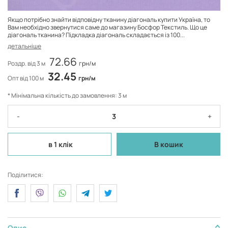
Якщо потрібно знайти відповідну тканину діагональ купити Україна, то
Вам необхідно звернутися саме до магазину Босфор Текстиль. Що це
діагональ тканина? Підкладка діагональ складається із 100...
детальніше
72.66
Роздр. від 3 м
грн/м
32.45
Опт від 100 м
грн/м
* Мінімальна кількість до замовлення: 3 м
-
+
в 1 клік
В кошик
Поділитися:
Опис