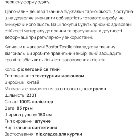
первісну форму одягу.
Діагональ – дешева тканина підкладки гарної якості. Доступна
ціна дозволяє зменшити собівартість готового виробу, не
знижуючи його якість. Ваші покупці будуть приємно здивовані
стійкості матеріалу до прання та прасування, відсутності
деформації при регулярному використанні.
Купивши в магазині Bosfor Textile підкладкову тканину
діагональ, Ви зробите правильний вибір, який заощадить
гроші та збільшить кількість задоволених клієнтів.
Колір:
фіолетовий світлий
Тип тканини:
з текстурним малюнком
Виробник:
Китай
Мінімальне замовлення за оптовою ціною:
рулон
Щільність:
230Т
Склад:
100% поліестер
Вага:
83 гр/м
Ширина рулону:
150 см
Тип сировини:
штучне
Вид тканини:
синтетична
Застосування:
підкладка для куртки