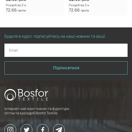
Роздріб від 3 м
Роздріб від 3 м
72.66
72.66
грн/м
грн/м
Будьте в курсі: підписуйтесь на наші новини та акції
Підписатися
Інтернет-магазин тканин та фурнітури
оптом та в роздріб Bosfor Textile