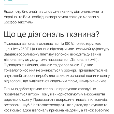
Якщо потрібно знайти відповідну тканину діагональ купити
Україна, то Вам необхідно звернутися саме до магазину
Босфор Текстиль.
Що це діагональ тканина?
Підкладка діагональ складається із 100% поліестеру, має
щільність 230Т. Ця тканина підкладки має незвичайну фактуру.
Завдяки особливому плетиву волокон, виходить дизайн в
діагональну смужку, тому називається Діагональ (twill).
Підкладка є якісною, міцною та довговічною. Під час
тривалого носіння не змінюється у розмірі. Пришивається на
внутрішній стороні виробу для захисту основної тканини одягу
від вологи, що виділяється людським тілом, швидко висихає.
Тканина добре тримає тепло, не пропускає холоду і не
продувається вітром. Тому її використовують у виробництві
верхнього одягу. Пришивають всередину плащів, пильовиків,
ветровок, і шуб. Часто застосовують як підкладку в сукнях та
костюмах, адже діагональ приємна на дотик, а також зберігає