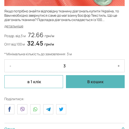
Якщо потрібно знайти відповідну тканину діагональ купити Україна, то
Вам необхідно звернутися саме до магазину Босфор Текстиль. Що це
діагональ тканина? Підкладка діагональ складається із 100...
детальніше
72.66
Роздр. від 3 м
грн/м
32.45
Опт від 100 м
грн/м
* Мінімальна кількість до замовлення: 3 м
-
+
в 1 клік
В кошик
Поділитися:
Опис