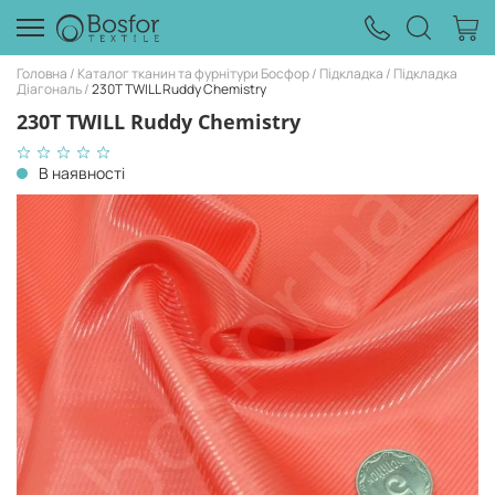
Головна
Каталог тканин та фурнітури Босфор
Підкладка
Підкладка
Діагональ
230T TWILL Ruddy Chemistry
230T TWILL Ruddy Chemistry
В наявності