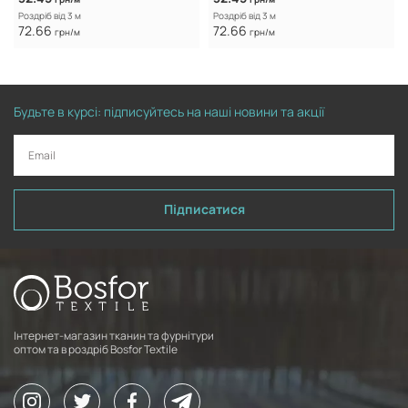
Роздріб від 3 м
Роздріб від 3 м
72.66
72.66
грн/м
грн/м
Будьте в курсі: підписуйтесь на наші новини та акції
Підписатися
Інтернет-магазин тканин та фурнітури
оптом та в роздріб Bosfor Textile