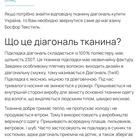
Якщо потрібно знайти відповідну тканину діагональ купити
Україна, то Вам необхідно звернутися саме до магазину
Босфор Текстиль.
Що це діагональ тканина?
Підкладка діагональ складається із 100% поліестеру, має
щільність 230Т. Ця тканина підкладки має незвичайну фактуру.
Завдяки особливому плетиву волокон, виходить дизайн в
діагональну смужку, тому називається Діагональ (twill).
Підкладка є якісною, міцною та довговічною. Під час
тривалого носіння не змінюється у розмірі. Пришивається на
внутрішній стороні виробу для захисту основної тканини одягу
від вологи, що виділяється людським тілом, швидко висихає.
Тканина добре тримає тепло, не пропускає холоду і не
продувається вітром. Тому її використовують у виробництві
верхнього одягу. Пришивають всередину плащів, пильовиків,
ветровок, і шуб. Часто застосовують як підкладку в сукнях та
костюмах, адже діагональ приємна на дотик, а також зберігає