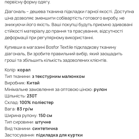
первісну форму одягу.
Діагональ – дешева тканина підкладки гарної якості. Доступна
ціна дозволяє зменшити собівартість готового виробу, не
знижуючи його якість. Ваші покупці будуть приємно здивовані
стійкості матеріалу до прання та прасування, відсутності
деформації при регулярному використанні.
Купивши в магазині Bosfor Textile підкладкову тканину
діагональ, Ви зробите правильний вибір, який заощадить
гроші та збільшить кількість задоволених клієнтів.
Колір:
корал
Тип тканини:
з текстурним малюнком
Виробник:
Китай
Мінімальне замовлення за оптовою ціною:
рулон
Щільність:
230Т
Склад:
100% поліестер
Вага:
83 гр/м
Ширина рулону:
150 см
Тип сировини:
штучне
Вид тканини:
синтетична
Застосування:
підкладка для куртки