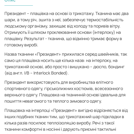
Президент – плащівка на основі із трикотажу. Тканина має два
шари, а тому річ, зшита з неї, забезпечує термостабільність
людському організму, захищає від холоду та поривів вітру.
Отримують її шляхом проклеювання основи (інтерлоку) на
плащівку. Результат - тканина, що відмінно тримає форму в
готовому виробі.
Назва тканини «Президент» прижилася серед швейників, так
само ця плащівка носить ще кілька назв: на інтерлоку, на
трикотажній основі, або просто і вишукано – дюспо, бондинг
(від англ. I/B – Interlock Bonded).
Президент використовують для виробництва елітного
спортивного одягу, гірськолижних костюмів, всесезонного
верхнього одягу. Плащовка на тканинній основі ідеальна для
пошиття невагомого та теплого зимового одягу.
Плащовка на інтерлоці «Президент» вигідно відрізняється від
інших подібних тканин тим, що трикотажний шар підкладки в
кілька разів посилює теплоізоляцію виробу. Речі з такої
тканини комфортні в носінні і дарують приємні тактильні