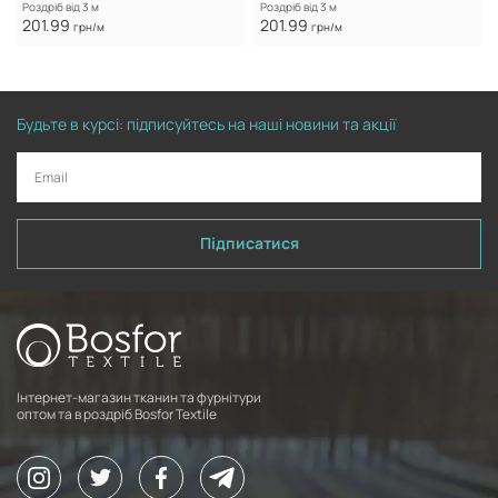
Роздріб від 3 м
Роздріб від 3 м
201.99
201.99
грн/м
грн/м
Будьте в курсі: підписуйтесь на наші новини та акції
Підписатися
Інтернет-магазин тканин та фурнітури
оптом та в роздріб Bosfor Textile