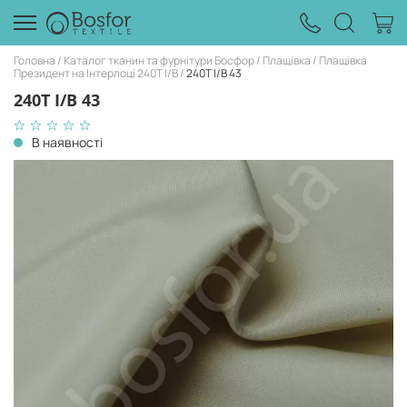
Головна
Каталог тканин та фурнітури Босфор
Плащівка
Плащівка
Президент на Інтерлоці 240Т I/B
240Т I/B 43
240Т I/B 43
В наявності