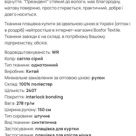
відчуття. "Президент" стійкий до вологи, має благородну,
матову поверхню, просто стирається, практичний, добре і
довго носиться.
Тканина плащівка купити за ідеальною ціною в Україні (оптом і
в роздріб) найпростіше в інтернет-магазині Bosfor Textile.
Тканини завжди є на складі, в потрібному Вашому
підприємству, обсязі.
Водовідштовхуваність:
WR
Колір:
світло сірий
Тип тканини:
однотонний
Виробник:
Китай
Мінімальне замовлення за оптовою ціною:
рулон
Склад:
100% поліестер
Щільність:
240Т
Покриття:
interlock bonding
Вага:
278 гр/м
Ширина рулону:
150 см
Тип сировини:
штучне
Вид тканини:
синтетична
Застосування:
плащівка для куртки
Застосування:
плащівка для крісла мішка