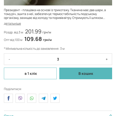
Президент – плащівка на основі із трикотажу. Тканина має два шари, а
тому річ, зшита з неї, забезпечує термостабільність людському
організму, захищає від холоду та поривів вітру. Отримують її шляхом...
детальніше
201.99
Роздр. від 3 м
грн/м
109.68
Опт від 100 м
грн/м
* Мінімальна кількість до замовлення: 3 м
-
+
в 1 клік
В кошик
Поділитися:
Опис