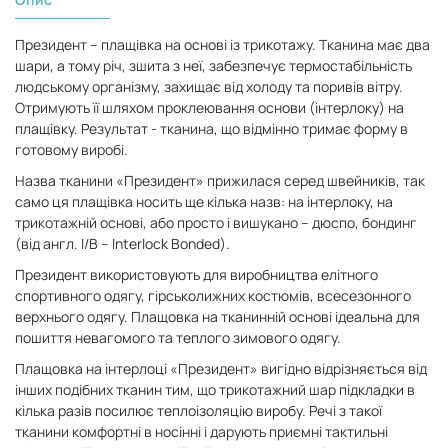
Президент – плащівка на основі із трикотажу. Тканина має два
шари, а тому річ, зшита з неї, забезпечує термостабільність
людському організму, захищає від холоду та поривів вітру.
Отримують її шляхом проклеювання основи (інтерлоку) на
плащівку. Результат - тканина, що відмінно тримає форму в
готовому виробі.
Назва тканини «Президент» прижилася серед швейників, так
само ця плащівка носить ще кілька назв: на інтерлоку, на
трикотажній основі, або просто і вишукано – дюспо, бондинг
(від англ. I/B – Interlock Bonded).
Президент використовують для виробництва елітного
спортивного одягу, гірськолижних костюмів, всесезонного
верхнього одягу. Плащовка на тканинній основі ідеальна для
пошиття невагомого та теплого зимового одягу.
Плащовка на інтерлоці «Президент» вигідно відрізняється від
інших подібних тканин тим, що трикотажний шар підкладки в
кілька разів посилює теплоізоляцію виробу. Речі з такої
тканини комфортні в носінні і дарують приємні тактильні