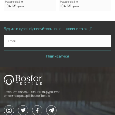
Роздріб від 3 м
Роздріб від 3 м
104.65
104.65
грн/м
грн/м
Будьте в курсі: підписуйтесь на наші новини та акції
Підписатися
Інтернет-магазин тканин та фурнітури
оптом та в роздріб Bosfor Textile