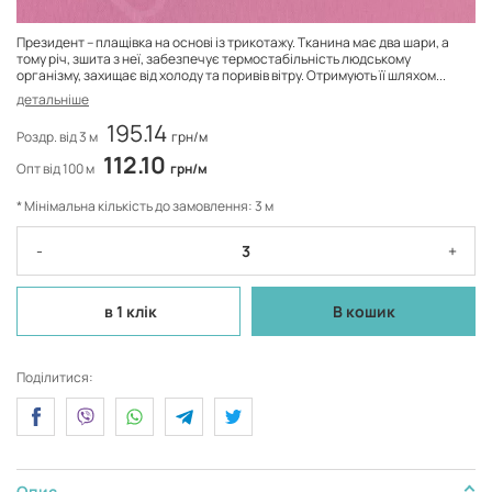
Президент – плащівка на основі із трикотажу. Тканина має два шари, а
тому річ, зшита з неї, забезпечує термостабільність людському
організму, захищає від холоду та поривів вітру. Отримують її шляхом...
детальніше
195.14
Роздр. від 3 м
грн/м
112.10
Опт від 100 м
грн/м
* Мінімальна кількість до замовлення: 3 м
-
+
в 1 клік
В кошик
Поділитися:
Опис