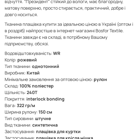
відчуття. "Президент" стійкий до вологи, має благородну,
матову поверхню, просто стирається, практичний, добре і
довго носиться.
Тканина плащівка купити за ідеальною ціною в Україні (оптом і
в роздріб) найпростіше в інтернет-магазині Bosfor Textile.
Тканини завжди є на складі, в потрібному Вашому
підприємству, обсязі.
Водовідштовхуваність:
WR
Колір:
рожевий
Тип тканини:
однотонний
Виробник:
Китай
Мінімальне замовлення за оптовою ціною:
рулон
Склад:
100% поліестер
Щільність:
240Т
Покриття:
interlock bonding
Вага:
322 гр/м
Ширина рулону:
150 см
Тип сировини:
штучне
Вид тканини:
синтетична
Застосування:
плащівка для куртки
Застосування:
плащівка для крісла мішка