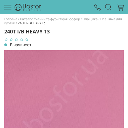
Головна
Каталог тканин та фурнітури Босфор
Плащівка
Плащівка для
куртки
240T I/B HEAVY 13
240T I/B HEAVY 13
В наявності