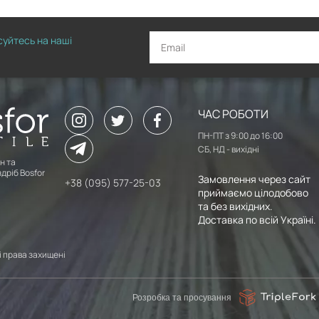
исуйтесь на наші
ЧАС РОБОТИ
ПН-ПТ з 9:00 до 16:00
СБ, НД - вихідні
н та
дріб Bosfor
Замовлення через сайт
+38 (095) 577-25-03
приймаємо цілодобово
та без вихідних.
Доставка по всій Україні.
сі права захищені
Розробка та просування