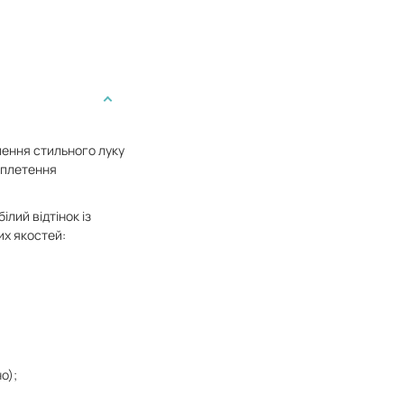
лення стильного луку
реплетення
ілий відтінок із
их якостей:
о);