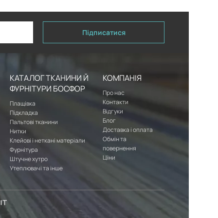
Підписатися
КАТАЛОГ ТКАНИНИ Й
КОМПАНІЯ
ФУРНІТУРИ БОСФОР
Про нас
Контакти
Плащівка
Відгуки
Підкладка
Блог
Пальтові тканини
Доставка і оплата
Нитки
Обмін та
Клейові і неткані матеріали
повернення
Фурнітура
Ціни
Штучне хутро
Утеплювачі та інше