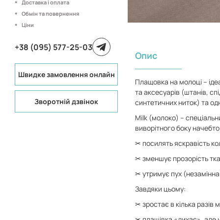
Доставка і оплата
Обмін та повернення
Ціни
+38 (095) 577-25-03
Опис
Швидке замовлення онлайн
Плащовка на молоці – іде
та аксесуарів (штанів, сп
Зворотній дзвінок
синтетичних ниток) та од
Milk (молоко) – спеціальн
виворітного боку начебто
✂ посилять яскравість ко
✂ зменшує прозорість тка
✂ утримує пух (незамінна
Завдяки цьому:
✂ зростає в кілька разів м
✂ плащівка «дихає», але н