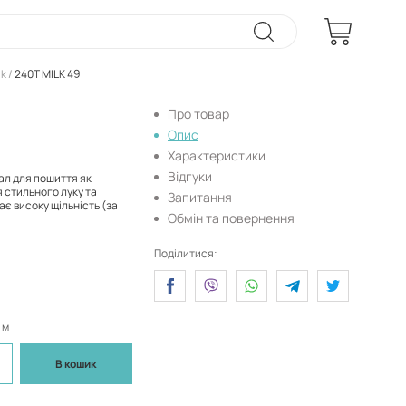
lk
240T MILK 49
Про товар
Опис
Характеристики
Відгуки
ал для пошиття як
я стильного луку та
Запитання
ає високу щільність (за
Обмін та повернення
Поділитися:
 м
В кошик