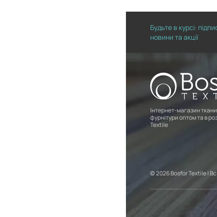
Будьте в курсі: підп
новини та акції
Інтернет-магазин ткани
фурнітури оптом та в роз
Textile
© 2026 Bosfor Textile | В