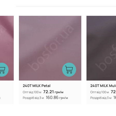
Китай
Виробник:
Виробник:
240T MILK Petal
240T MILK Mul
72.21
72
Опт від 100 м
грн/м
Опт від 100 м
160.86
1
м
Роздріб від 3 м
грн/м
Роздріб від 3 м