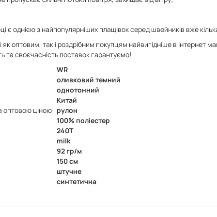
і є однією з найпопулярніших плащівок серед швейників вже кілька
і як оптовим, так і роздрібним покупцям найвигідніше в інтернет м
сть та своєчасність поставок гарантуємо!
WR
оливковий темний
однотонний
Китай
а оптовою ціною:
рулон
100% поліестер
240Т
milk
92 гр/м
150 см
штучне
синтетична