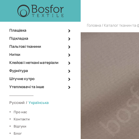
Головна
Каталог тканин та 
Плащівка
Підкладка
Пальтові тканини
Нитки
Клейові і неткані матеріали
Фурнітура
Штучне хутро
Утеплювачі та інше
Русский
/
Українська
Про нас
Контакти
Відгуки
Блог