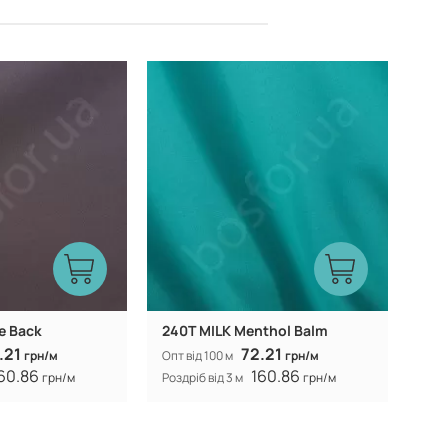
Китай
Китай
Виробник:
e Back
240T MILK Menthol Balm
.21
72.21
грн/м
Опт від 100 м
грн/м
60.86
160.86
грн/м
Роздріб від 3 м
грн/м