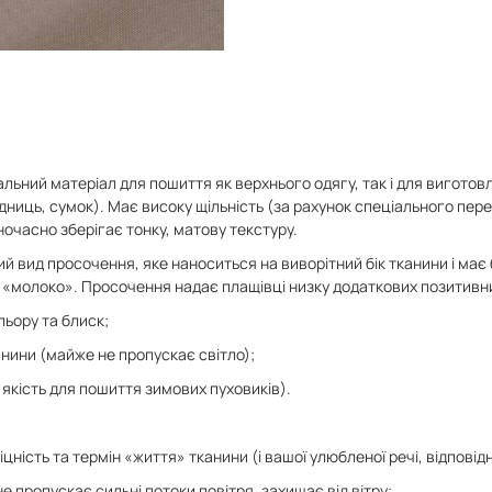
альний матеріал для пошиття як верхнього одягу, так і для виготов
ідниць, сумок). Має високу щільність (за рахунок спеціального пе
ночасно зберігає тонку, матову текстуру.
ий вид просочення, яке наноситься на виворітний бік тканини і має б
 «молоко». Просочення надає плащівці низку додаткових позитивн
льору та блиск;
нини (майже не пропускає світло);
 якість для пошиття зимових пуховиків).
іцність та термін «життя» тканини (і вашої улюбленої речі, відповідн
е пропускає сильні потоки повітря, захищає від вітру;