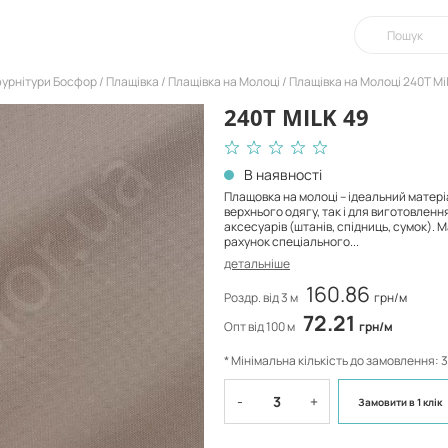
фурнітури Босфор
Плащівка
Плащівка на Молоці
Плащівка на Молоці 240Т Mi
240T MILK 49
В наявності
Плащовка на молоці – ідеальний матері
верхнього одягу, так і для виготовленн
аксесуарів (штанів, спідниць, сумок). М
рахунок спеціального...
детальніше
160.86
Роздр. від 3 м
грн/м
72.21
Опт від 100 м
грн/м
* Мінімальна кількість до замовлення: 3
-
+
Замовити
в 1 клік