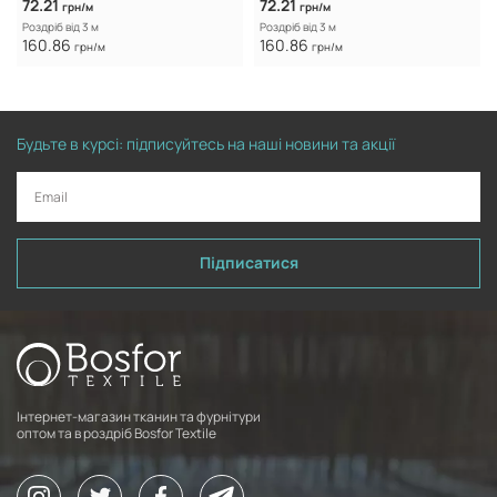
72.21
72.21
грн/м
грн/м
Роздріб від 3 м
Роздріб від 3 м
160.86
160.86
грн/м
грн/м
Будьте в курсі: підписуйтесь на наші новини та акції
Підписатися
Інтернет-магазин тканин та фурнітури
оптом та в роздріб Bosfor Textile