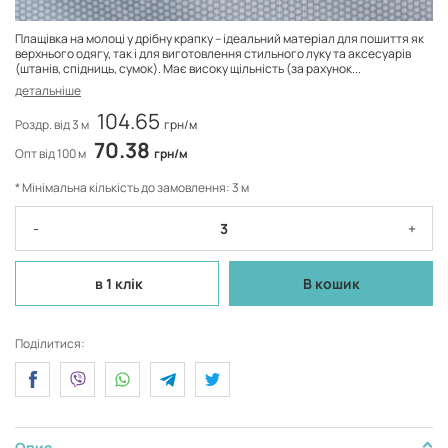
Плащівка на молоці у дрібну крапку – ідеальний матеріал для пошиття як
верхнього одягу, так і для виготовлення стильного луку та аксесуарів
(штанів, спідниць, сумок). Має високу щільність (за рахунок...
детальніше
104.65
Роздр. від 3 м
грн/м
70.38
Опт від 100 м
грн/м
* Мінімальна кількість до замовлення: 3 м
-
+
в 1 клік
В кошик
Поділитися:
Опис