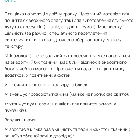
Плащівка на молоці у дрібну крапку
– ідеальний матеріал для
пошиття як верхнього одягу, так і для виготовлення стильного
луку та аксесуарів (штанів, спідниць, сумок). Має високу
щільність (за рахунок спеціального переплетення
синтетичних ниток) та одночасно зберігає тонку, матову
текстуру.
Milk (молоко) – спеціальний вид просочення, яке наноситься
на виворітний бік тканини і має білий відтінок із виворітного
боку начебто «молоко». Просочення надає плащівці низку
додаткових позитивних якостей:
✂ посилять яскравість кольору та блиск;
✂ зменшує прозорість тканини (майже не пропускає світло);
✂ утримує пух (незамінна якість для пошиття зимових
пуховиків).
Завдяки цьому:
✂ зростає в кілька разів міцність та термін «життя» тканини (і
вашої улюбленої речі, відповідно);