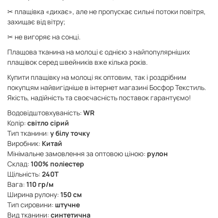
✂ плащівка «дихає», але не пропускає сильні потоки повітря,
захищає від вітру;
✂ не вигоряє на сонці.
Плащова тканина на молоці є однією з найпопулярніших
плащівок серед швейників вже кілька років.
Купити плащівку на молоці як оптовим, так і роздрібним
покупцям найвигідніше в інтернет магазині Босфор Текстиль.
Якість, надійність та своєчасність поставок гарантуємо!
Водовідштовхуваність:
WR
Колір:
світло сірий
Тип тканини:
у білу точку
Виробник:
Китай
Мінімальне замовлення за оптовою ціною:
рулон
Склад:
100% поліестер
Щільність:
240Т
Вага:
110 гр/м
Ширина рулону:
150 см
Тип сировини:
штучне
Вид тканини:
синтетична