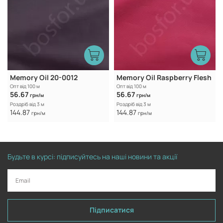
Memory Oil 20-0012
Memory Oil Raspberry Flesh
Опт від 100 м
Опт від 100 м
56.67
56.67
грн/м
грн/м
Роздріб від 3 м
Роздріб від 3 м
144.87
144.87
грн/м
грн/м
Будьте в курсі: підписуйтесь на наші новини та акції
Підписатися