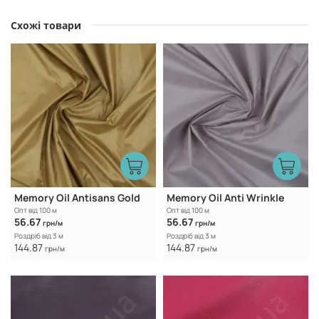
Схожі товари
Memory Oil Antisans Gold
Memory Oil Anti Wrinkle
Опт від 100 м
Опт від 100 м
56.67
56.67
грн/м
грн/м
Роздріб від 3 м
Роздріб від 3 м
144.87
144.87
грн/м
грн/м