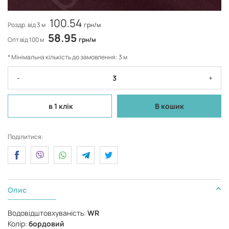
100.54
Роздр. від 3 м
грн/м
58.95
Опт від 100 м
грн/м
* Мінімальна кількість до замовлення: 3 м
-
+
в 1 клік
В кошик
Поділитися:
Опис
Водовідштовхуваність:
WR
Колір:
бордовий