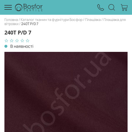
Головна
Каталог тканин та фурнітури Босфор
Плащівка
Плащівка для
вітровки
240T P/D 7
240T P/D 7
В наявності