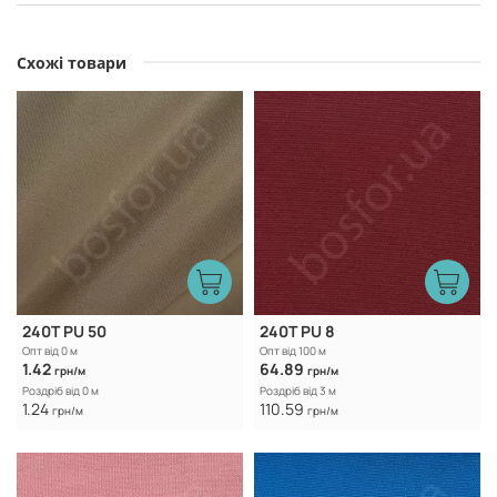
Схожі товари
240Т PU 50
240Т PU 8
Опт від 0 м
Опт від 100 м
1.42
64.89
грн/м
грн/м
Роздріб від 0 м
Роздріб від 3 м
1.24
110.59
грн/м
грн/м