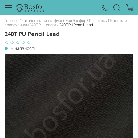
Головна
Каталог тканин та фурнітури Босфор
Плащівка
Плащівка з
просоченням 240Т PU - спорт
240Т PU Pencil Lead
240Т PU Pencil Lead
В наявності