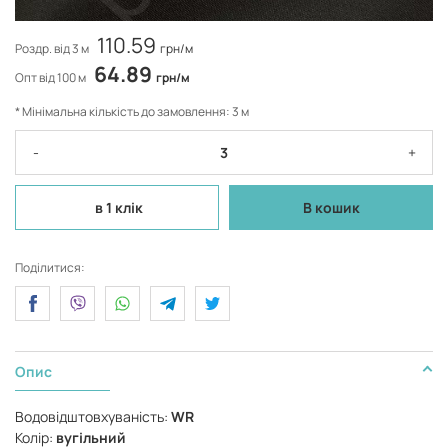
110.59
Роздр. від 3 м
грн/м
64.89
Опт від 100 м
грн/м
* Мінімальна кількість до замовлення: 3 м
-
+
в 1 клік
В кошик
Поділитися:
Опис
Водовідштовхуваність:
WR
Колір:
вугільний