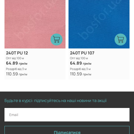
240Т PU 12
240Т PU 107
Опт від 100 м
Опт від 100 м
64.89
64.89
грн/м
грн/м
Роздріб від 3 м
Роздріб від 3 м
110.59
110.59
грн/м
грн/м
Будьте в курсі: підписуйтесь на наші новини та акції
Підписатися