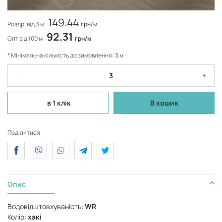
149.44
Роздр. від 3 м
грн/м
92.31
Опт від 100 м
грн/м
* Мінімальна кількість до замовлення: 3 м
-
+
в 1 клік
В кошик
Поділитися:
Опис
Водовідштовхуваність:
WR
Колір:
хакі