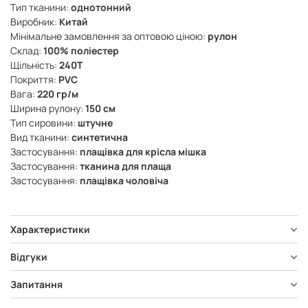
Тип тканини:
однотонний
Виробник:
Китай
Мінімальне замовлення за оптовою ціною:
рулон
Склад:
100% поліестер
Щільність:
240Т
Покриття:
PVC
Вага:
220 гр/м
Ширина рулону:
150 см
Тип сировини:
штучне
Вид тканини:
синтетична
Застосування:
плащівка для крісла мішка
Застосування:
тканина для плаща
Застосування:
плащівка чоловіча
Характеристики
Відгуки
Запитання