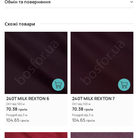
Обмін та повернення
Схожі товари
240T MILK REXTON 6
240T MILK REXTON 7
Опт від 100 м
Опт від 100 м
70.38
70.38
грн/м
грн/м
Роздріб від 3 м
Роздріб від 3 м
104.65
104.65
грн/м
грн/м