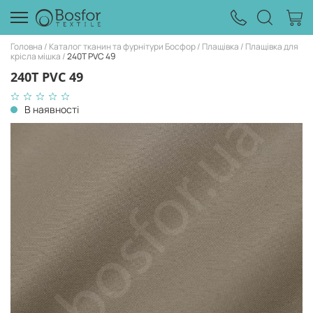
Головна
Каталог тканин та фурнітури Босфор
Плащівка
Плащівка для
крісла мішка
240Т PVC 49
240Т PVC 49
В наявності