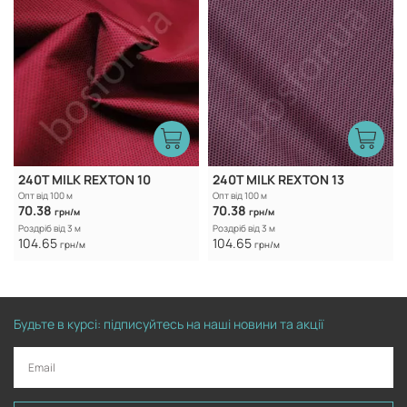
240T MILK REXTON 10
240T MILK REXTON 13
Опт від 100 м
Опт від 100 м
70.38
70.38
грн/м
грн/м
Роздріб від 3 м
Роздріб від 3 м
104.65
104.65
грн/м
грн/м
Будьте в курсі: підписуйтесь на наші новини та акції