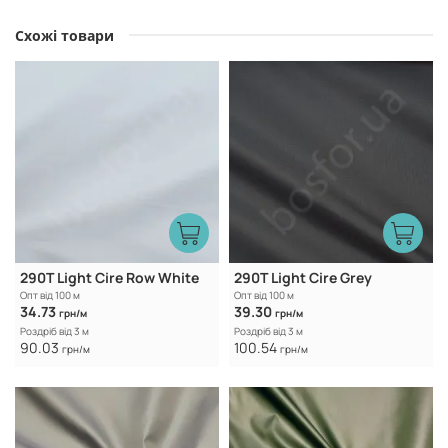
Схожі товари
290T Light Cire Row White
290T Light Cire Grey
Опт від 100 м
Опт від 100 м
34.73
39.30
грн/м
грн/м
Роздріб від 3 м
Роздріб від 3 м
90.03
100.54
грн/м
грн/м