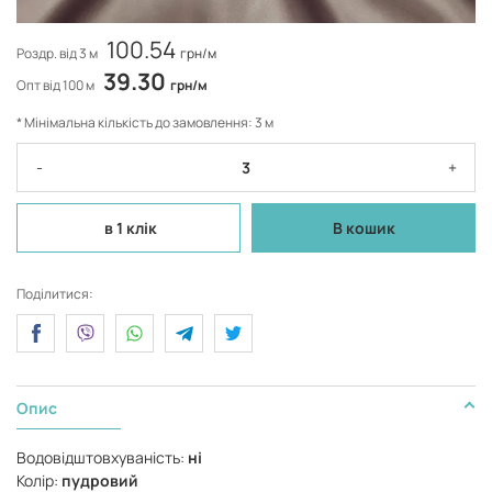
100.54
Роздр. від 3 м
грн/м
39.30
Опт від 100 м
грн/м
* Мінімальна кількість до замовлення: 3 м
-
+
в 1 клік
В кошик
Поділитися:
Опис
Водовідштовхуваність:
ні
Колір:
пудровий