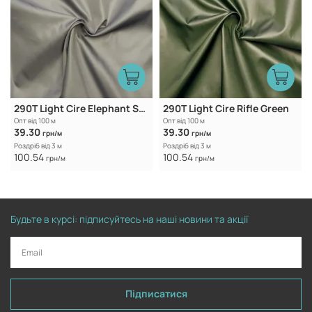
290T Light Cire Elephant Skin
290T Light Cire Rifle Green
Опт від 100 м
Опт від 100 м
39.30
39.30
грн/м
грн/м
Роздріб від 3 м
Роздріб від 3 м
100.54
100.54
грн/м
грн/м
Будьте в курсі: підписуйтесь на наші новини та акції
Підписатися