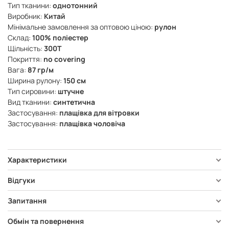
Тип тканини:
однотонний
Виробник:
Китай
Мінімальне замовлення за оптовою ціною:
рулон
Склад:
100% поліестер
Щільність:
300Т
Покриття:
no covering
Вага:
87 гр/м
Ширина рулону:
150 см
Тип сировини:
штучне
Вид тканини:
синтетична
Застосування:
плащівка для вітровки
Застосування:
плащівка чоловіча
Характеристики
Відгуки
Запитання
Обмін та повернення