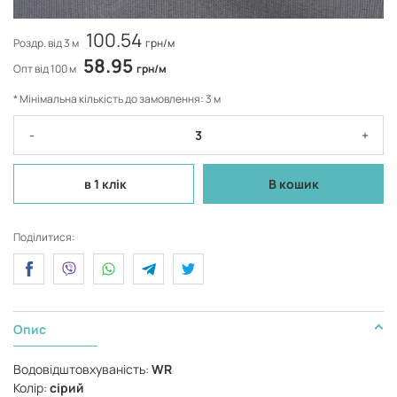
100.54
Роздр. від 3 м
грн/м
58.95
Опт від 100 м
грн/м
* Мінімальна кількість до замовлення: 3 м
-
+
в 1 клік
В кошик
Поділитися:
Опис
Водовідштовхуваність:
WR
Колір:
сірий