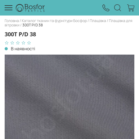
Головна
Каталог тканин та фурнітури Босфор
Плащівка
Плащівка для
вітровки
300T P/D 38
300T P/D 38
В наявності