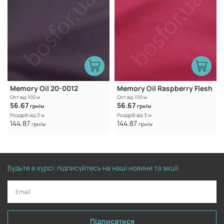
Memory Oil 20-0012
Memory Oil Raspberry Flesh
Опт від 100 м
Опт від 100 м
56.67
56.67
грн/м
грн/м
Роздріб від 3 м
Роздріб від 3 м
144.87
144.87
грн/м
грн/м
Будьте в курсі: підписуйтесь на наші новини та акції
Підписатися