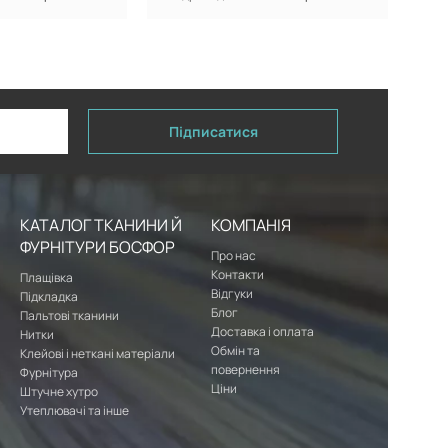
Підписатися
КАТАЛОГ ТКАНИНИ Й
КОМПАНІЯ
ФУРНІТУРИ БОСФОР
Про нас
Контакти
Плащівка
Відгуки
Підкладка
Блог
Пальтові тканини
Доставка і оплата
Нитки
Обмін та
Клейові і неткані матеріали
повернення
Фурнітура
Ціни
Штучне хутро
Утеплювачі та інше