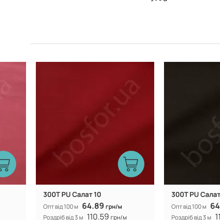
Китай
Виробник:
Виробник:
300Т PU Салат 10
300Т PU Салат
64.89
64
Опт від 100 м
грн/м
Опт від 100 м
110.59
1
Роздріб від 3 м
грн/м
Роздріб від 3 м