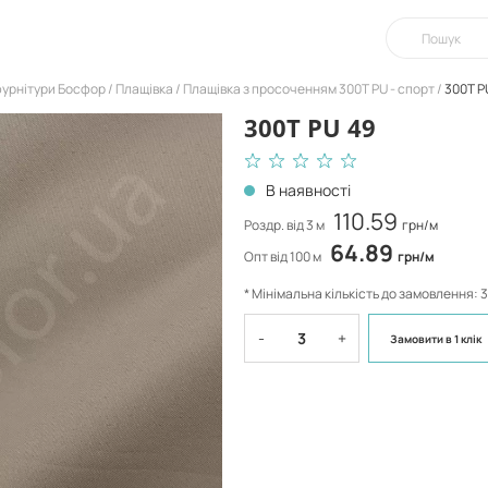
фурнітури Босфор
Плащівка
Плащівка з просоченням 300Т PU - спорт
300Т P
300Т PU 49
В наявності
110.59
Роздр. від 3 м
грн/м
64.89
Опт від 100 м
грн/м
* Мінімальна кількість до замовлення: 3
-
+
Замовити
в 1 клік