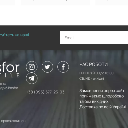
исуйтесь на наші
ЧАС РОБОТИ
ПН-ПТ з 9:00 до 16:00
СБ, НД - вихідні
н та
дріб Bosfor
Замовлення через сайт
+38 (095) 577-25-03
приймаємо цілодобово
та без вихідних.
Доставка по всій Україні.
сі права захищені