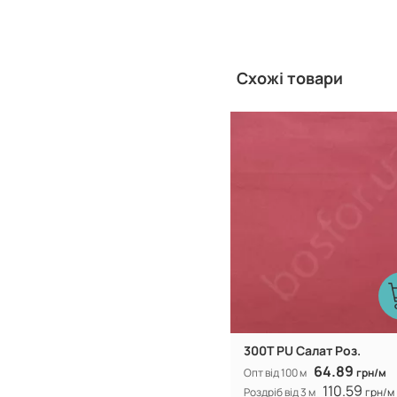
Схожі товари
Китай
Виробник:
300Т PU Салат Роз.
64.89
Опт від 100 м
грн/м
110.59
Роздріб від 3 м
грн/м