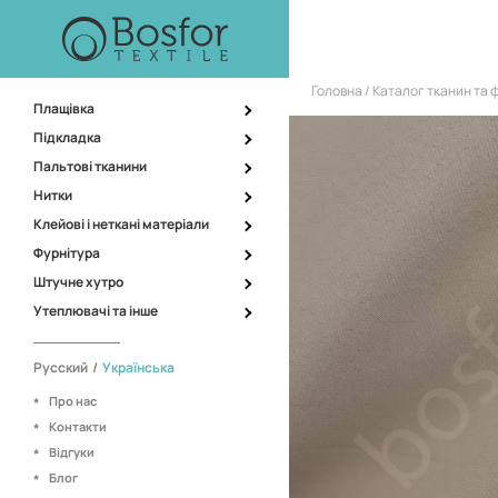
Головна
Каталог тканин та 
Плащівка
Підкладка
Пальтові тканини
Нитки
Клейові і неткані матеріали
Фурнітура
Штучне хутро
Утеплювачі та інше
Русский
/
Українська
Про нас
Контакти
Відгуки
Блог