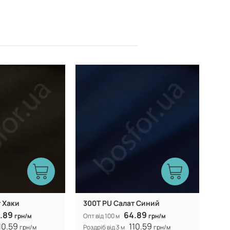
Китай
Китай
Виробник:
 Хаки
300Т PU Салат Синий
.89
64.89
грн/м
Опт від 100 м
грн/м
10.59
110.59
грн/м
Роздріб від 3 м
грн/м