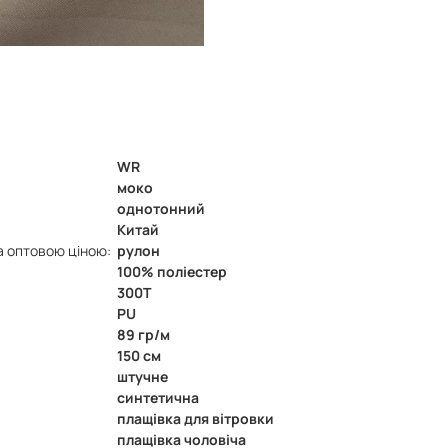
WR
моко
однотонний
Китай
а оптовою ціною:
рулон
100% поліестер
300Т
PU
89 гр/м
150 см
штучне
синтетична
плащівка для вітровки
плащівка чоловіча