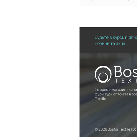
Будьте в курсі: підп
новини та акції
Інтернет-магазин ткани
фурнітури оптом та в роз
Textile
© 2026 Bosfor Textile | В