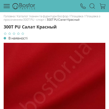
Головна
Каталог тканин та фурнітури Босфор
Плащівка
Плащівка з
просоченням 300Т PU - спорт
300Т PU Салат Красный
300Т PU Салат Красный
В наявності