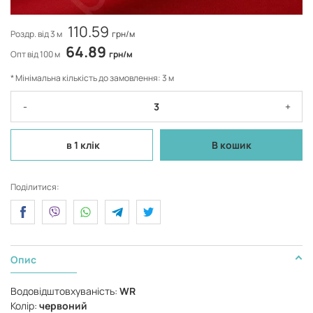
110.59
Роздр. від 3 м
грн/м
64.89
Опт від 100 м
грн/м
* Мінімальна кількість до замовлення: 3 м
-
+
в 1 клік
В кошик
Поділитися:
Опис
Водовідштовхуваність:
WR
Колір:
червоний