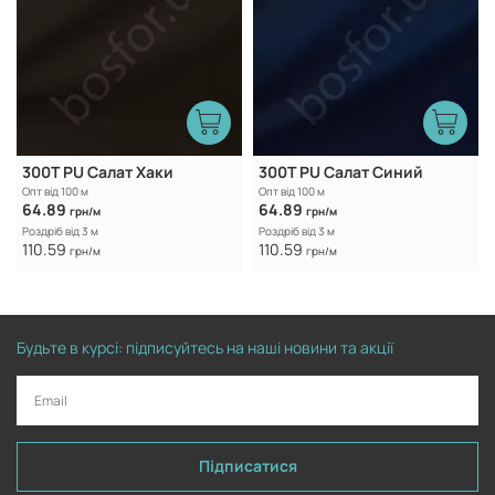
300Т PU Салат Хаки
300Т PU Салат Синий
Опт від 100 м
Опт від 100 м
64.89
64.89
грн/м
грн/м
Роздріб від 3 м
Роздріб від 3 м
110.59
110.59
грн/м
грн/м
Будьте в курсі: підписуйтесь на наші новини та акції
Підписатися