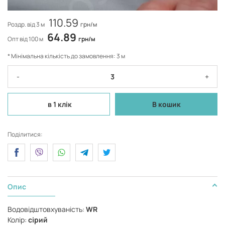
110.59
Роздр. від 3 м
грн/м
64.89
Опт від 100 м
грн/м
* Мінімальна кількість до замовлення: 3 м
-
+
в 1 клік
В кошик
Поділитися:
Опис
Водовідштовхуваність:
WR
Колір:
сірий