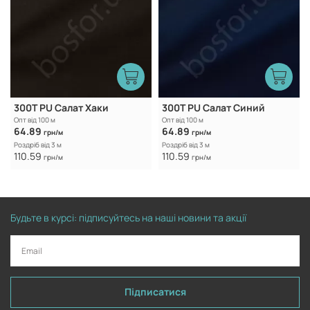
300Т PU Салат Хаки
300Т PU Салат Синий
Опт від 100 м
Опт від 100 м
64.89
64.89
грн/м
грн/м
Роздріб від 3 м
Роздріб від 3 м
110.59
110.59
грн/м
грн/м
Будьте в курсі: підписуйтесь на наші новини та акції
Підписатися