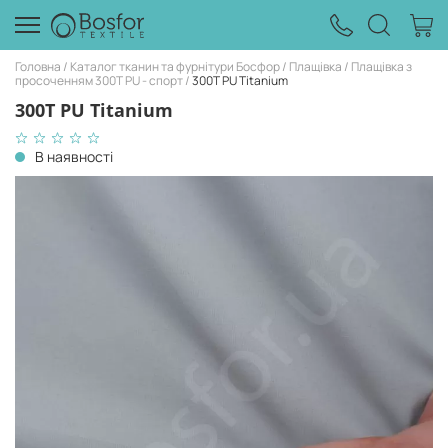
Головна
Каталог тканин та фурнітури Босфор
Плащівка
Плащівка з
просоченням 300Т PU - спорт
300Т PU Titanium
300Т PU Titanium
В наявності