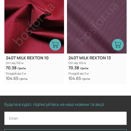
240T MILK REXTON 10
240T MILK REXTON 13
Опт від 100 м
Опт від 100 м
70.38
70.38
грн/м
грн/м
Роздріб від 3 м
Роздріб від 3 м
104.65
104.65
грн/м
грн/м
Будьте в курсі: підписуйтесь на наші новини та акції