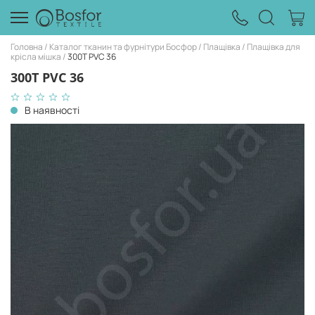
Головна
Каталог тканин та фурнітури Босфор
Плащівка
Плащівка для
крісла мішка
300Т PVC 36
300Т PVC 36
В наявності