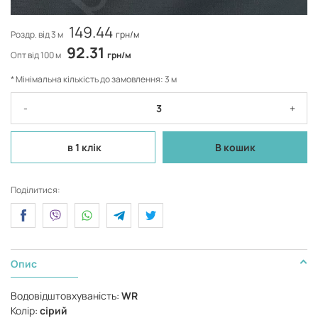
149.44
Роздр. від 3 м
грн/м
92.31
Опт від 100 м
грн/м
* Мінімальна кількість до замовлення: 3 м
-
+
в 1 клік
В кошик
Поділитися:
Опис
Водовідштовхуваність:
WR
Колір:
сірий