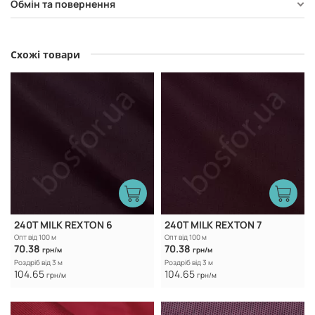
Обмін та повернення
Схожі товари
240T MILK REXTON 6
240T MILK REXTON 7
Опт від 100 м
Опт від 100 м
70.38
70.38
грн/м
грн/м
Роздріб від 3 м
Роздріб від 3 м
104.65
104.65
грн/м
грн/м