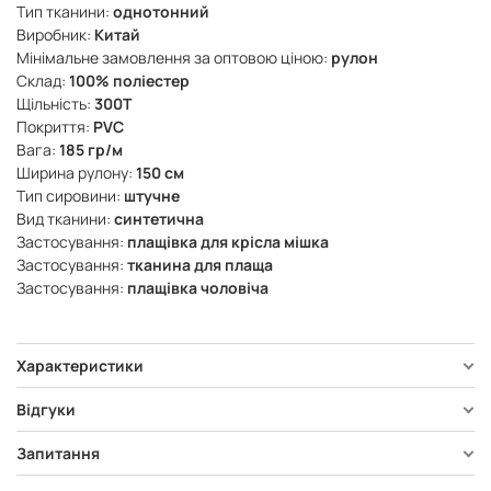
Тип тканини:
однотонний
Виробник:
Китай
Мінімальне замовлення за оптовою ціною:
рулон
Склад:
100% поліестер
Щільність:
300Т
Покриття:
PVC
Вага:
185 гр/м
Ширина рулону:
150 см
Тип сировини:
штучне
Вид тканини:
синтетична
Застосування:
плащівка для крісла мішка
Застосування:
тканина для плаща
Застосування:
плащівка чоловіча
Характеристики
Відгуки
Запитання