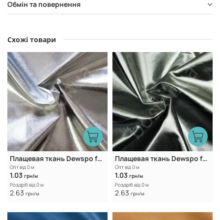
Обмін та повернення
Схожі товари
Плащевая ткань Dewspo foil WR Light silver
Плащевая ткань Dewspo foil WR Dark silver
Опт від 0 м
Опт від 0 м
1.03
1.03
грн/м
грн/м
Роздріб від 0 м
Роздріб від 0 м
2.63
2.63
грн/м
грн/м