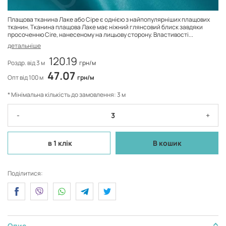
Плащова тканина Лаке або Сіре є однією з найпопулярніших плащових
тканин. Тканина плащова Лаке має ніжний глянсовий блиск завдяки
просоченню Cire, нанесеному на лицьову сторону. Властивості...
детальніше
120.19
Роздр. від 3 м
грн/м
47.07
Опт від 100 м
грн/м
* Мінімальна кількість до замовлення: 3 м
-
+
в 1 клік
В кошик
Поділитися:
Опис