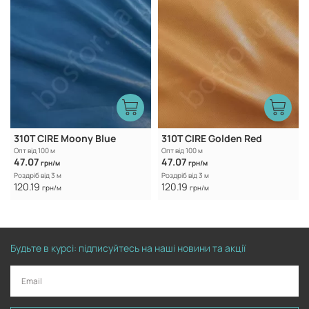
310T CIRE Moony Blue
310T CIRE Golden Red
Опт від 100 м
Опт від 100 м
47.07
47.07
грн/м
грн/м
Роздріб від 3 м
Роздріб від 3 м
120.19
120.19
грн/м
грн/м
Будьте в курсі: підписуйтесь на наші новини та акції