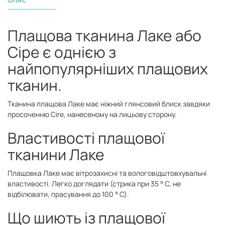
Плащова тканина Лаке або
Сіре є однією з
найпопулярніших плащових
тканин.
Тканина плащова Лаке має ніжний глянсовий блиск завдяки
просоченню Cire, нанесеному на лицьову сторону.
Властивості плащової
тканини Лаке
Плащовка Лаке має вітрозахисні та вологовідштовхувальні
властивості. Легко доглядати (стрика при 35 ° С, не
відбілювати, прасування до 100 ° С).
Що шиють із плащової