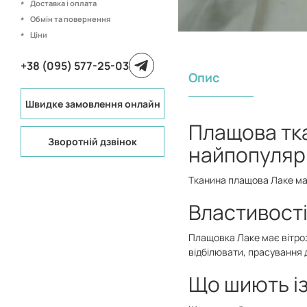
Доставка і оплата
Обмін та повернення
Ціни
+38 (095) 577-25-03
Опис
Швидке замовлення онлайн
Плащова тка
Зворотній дзвінок
найпопуляр
Тканина плащова Лаке ма
Властивості
Плащовка Лаке має вітроз
відбілювати, прасування д
Що шиють із