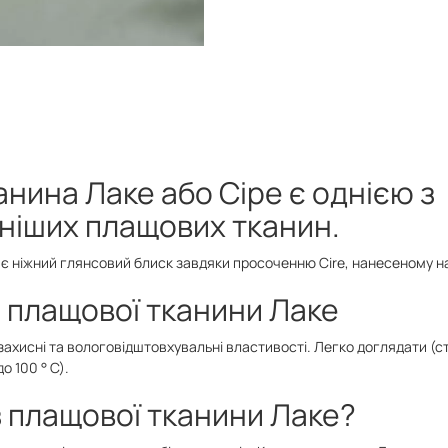
нина Лаке або Сіре є однією з
ніших плащових тканин.
є ніжний глянсовий блиск завдяки просоченню Cire, нанесеному на
 плащової тканини Лаке
ахисні та вологовідштовхувальні властивості. Легко доглядати (стр
о 100 ° С).
 плащової тканини Лаке?