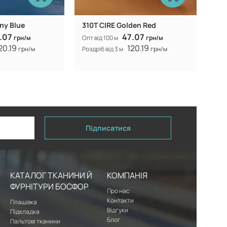
ny Blue
310T CIRE Golden Red
.07
47.07
грн/м
Опт від 100 м
грн/м
20.19
120.19
грн/м
Роздріб від 3 м
грн/м
Підписатися
КАТАЛОГ ТКАНИНИ Й
КОМПАНІЯ
ФУРНІТУРИ БОСФОР
Про нас
Контакти
Плащівка
Відгуки
Підкладка
Блог
Пальтові тканини