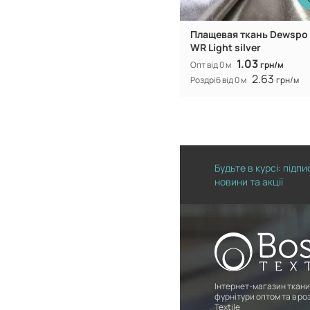
Плащевая ткань Dewspo f
WR Light silver
1.03
Опт від 0 м
грн/м
2.63
Роздріб від 0 м
грн/м
Будьте в курсі: підп
новини та акції
Інтернет-магазин ткани
фурнітури оптом та в роз
Textile