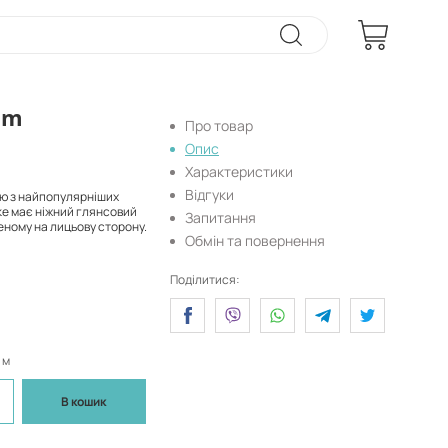
am
Про товар
Опис
Характеристики
Відгуки
єю з найпопулярніших
ке має ніжний глянсовий
Запитання
еному на лицьову сторону.
Обмін та повернення
Поділитися:
 м
В кошик