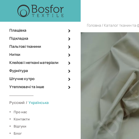
Головна
Каталог тканин та 
Плащівка
Підкладка
Пальтові тканини
Нитки
Клейові і неткані матеріали
Фурнітура
Штучне хутро
Утеплювачі та інше
Русский
/
Українська
Про нас
Контакти
Відгуки
Блог