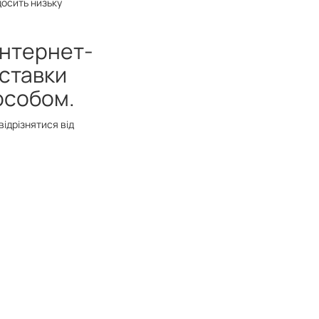
досить низьку
інтернет-
оставки
пособом.
відрізнятися від