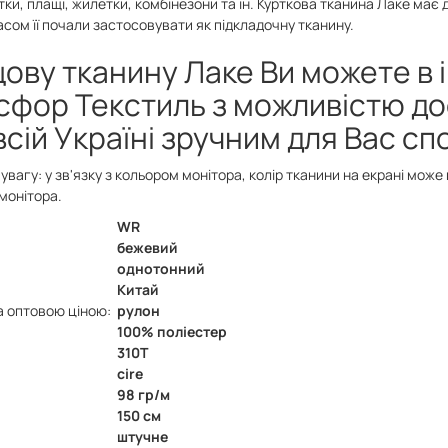
тки, плащі, жилетки, комбінезони та ін. Курткова тканина Лаке має 
асом її почали застосовувати як підкладочну тканину.
ову тканину Лаке Ви можете в 
сфор Текстиль з можливістю д
всій Україні зручним для Вас с
увагу: у зв'язку з кольором монітора, колір тканини на екрані може 
монітора.
WR
бежевий
однотонний
Китай
а оптовою ціною:
рулон
100% поліестер
310Т
cire
98 гр/м
150 см
штучне