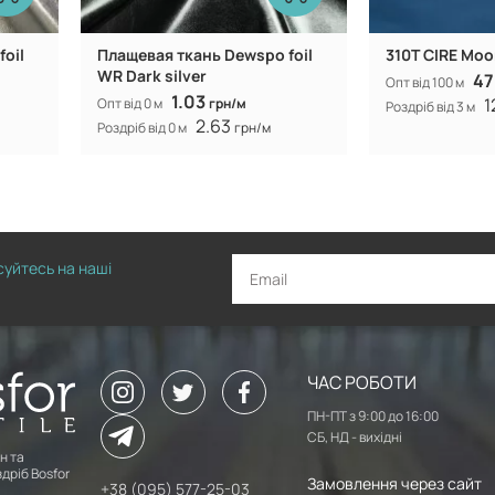
oil
Плащевая ткань Dewspo foil
310T CIRE Moo
WR Dark silver
47
Опт від 100 м
1.03
1
Опт від 0 м
грн/м
Роздріб від 3 м
2.63
Роздріб від 0 м
грн/м
исуйтесь на наші
ЧАС РОБОТИ
ПН-ПТ з 9:00 до 16:00
СБ, НД - вихідні
н та
дріб Bosfor
Замовлення через сайт
+38 (095) 577-25-03