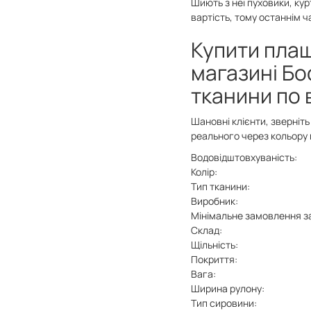
Шиють з неї пуховики, кур
вартість, тому останнім ч
Купити плащ
магазині Бо
тканини по 
Шановні клієнти, зверніть 
реального через кольору 
Водовідштовхуваність:
Колір:
Тип тканини:
Виробник:
Мінімальне замовлення з
Склад:
Щільність:
Покриття:
Вага:
Ширина рулону:
Тип сировини: