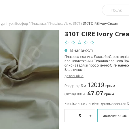
фурнітури Босфор
Плащівка
Плащівка Лаке 310Т
310T CIRE Ivory Cream
310T CIRE Ivory Cre
В наявності
Плащова тканина Лаке або Сіре є одні
плащових тканин. Тканина плащова Ла
блиск завдяки просоченню Cire, нанес
Властивості...
детальніше
120.19
Роздр. від 3 м
грн/м
47.07
Опт від 100 м
грн/м
* Мінімальна кількість до замовлення: 3
-
+
Замовити
в 1 клік