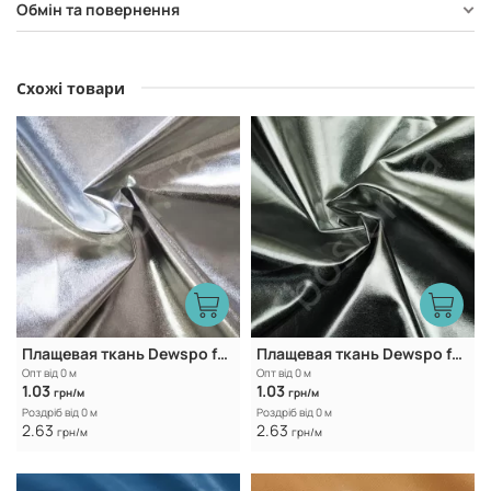
Обмін та повернення
Схожі товари
Плащевая ткань Dewspo foil WR Light silver
Плащевая ткань Dewspo foil WR Dark silver
Опт від 0 м
Опт від 0 м
1.03
1.03
грн/м
грн/м
Роздріб від 0 м
Роздріб від 0 м
2.63
2.63
грн/м
грн/м