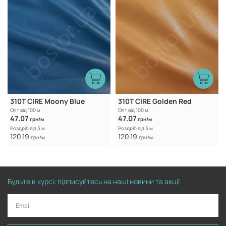
310T CIRE Moony Blue
310T CIRE Golden Red
Опт від 100 м
Опт від 100 м
47.07
47.07
грн/м
грн/м
Роздріб від 3 м
Роздріб від 3 м
120.19
120.19
грн/м
грн/м
Будьте в курсі: підписуйтесь на наші новини та акції