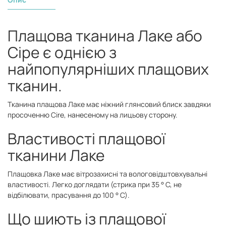
Плащова тканина Лаке або
Сіре є однією з
найпопулярніших плащових
тканин.
Тканина плащова Лаке має ніжний глянсовий блиск завдяки
просоченню Cire, нанесеному на лицьову сторону.
Властивості плащової
тканини Лаке
Плащовка Лаке має вітрозахисні та вологовідштовхувальні
властивості. Легко доглядати (стрика при 35 ° С, не
відбілювати, прасування до 100 ° С).
Що шиють із плащової