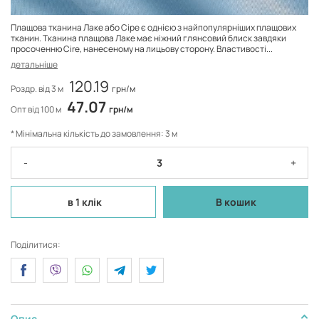
Плащова тканина Лаке або Сіре є однією з найпопулярніших плащових
тканин. Тканина плащова Лаке має ніжний глянсовий блиск завдяки
просоченню Cire, нанесеному на лицьову сторону. Властивості...
детальніше
120.19
Роздр. від 3 м
грн/м
47.07
Опт від 100 м
грн/м
* Мінімальна кількість до замовлення: 3 м
-
+
в 1 клік
В кошик
Поділитися:
Опис