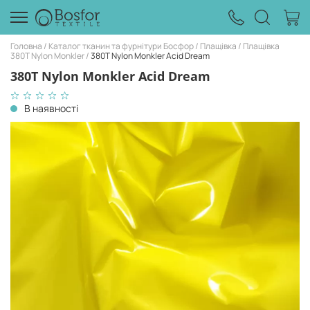
Головна
Каталог тканин та фурнітури Босфор
Плащівка
Плащівка
380T Nylon Monkler
380T Nylon Monkler Acid Dream
380T Nylon Monkler Acid Dream
В наявності