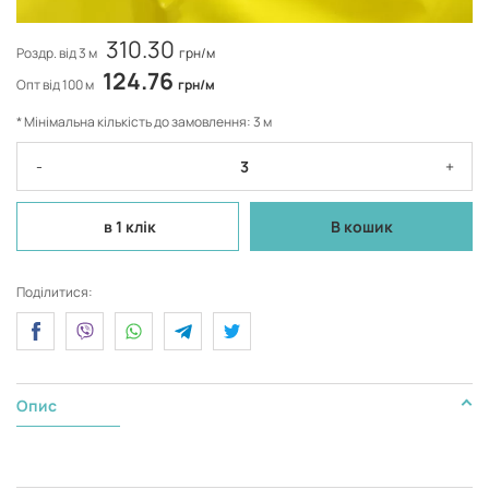
310.30
Роздр. від 3 м
грн/м
124.76
Опт від 100 м
грн/м
* Мінімальна кількість до замовлення: 3 м
-
+
в 1 клік
В кошик
Поділитися:
Опис