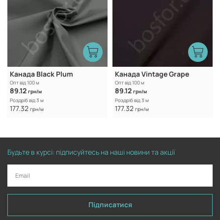
Канада Black Plum
Канада Vintage Grape
Опт від 100 м
Опт від 100 м
89.12
89.12
грн/м
грн/м
Роздріб від 3 м
Роздріб від 3 м
177.32
177.32
грн/м
грн/м
Будьте в курсі: підписуйтесь на наші новини та акції
Підписатися