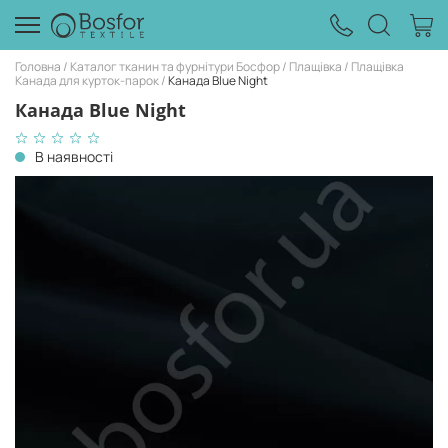
Головна
Каталог тканин та фурнітури Босфор
Плащівка
Плащівка
Канада для курток-парок
Канада Blue Night
Канада Blue Night
В наявності