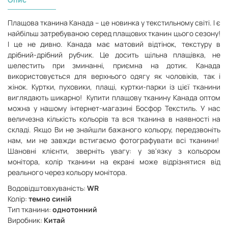
Плащова тканина Канада – це новинка у текстильному світі. І є
найбільш затребуваною серед плащових тканин цього сезону!
І це не дивно. Канада має матовий відтінок, текстуру в
дрібний-дрібний рубчик. Це досить щільна плащівка, не
шелестить при зминанні, приємна на дотик. Канада
використовується для верхнього одягу як чоловіків, так і
жінок. Куртки, пуховики, плащі, куртки-парки із цієї тканини
виглядають шикарно!
Купити плащову тканину Канада оптом
можна у нашому інтернет-магазині Босфор Текстиль. У нас
величезна кількість кольорів та вся тканина в наявності на
складі. Якщо Ви не знайшли бажаного кольору, передзвоніть
нам, ми не завжди встигаємо фотографувати всі тканини!
Шановні клієнти, зверніть увагу: у зв'язку з кольором
монітора, колір тканини на екрані може відрізнятися від
реального через кольору монітора.
Водовідштовхуваність:
WR
Колір:
темно синій
Тип тканини:
однотонний
Виробник:
Китай