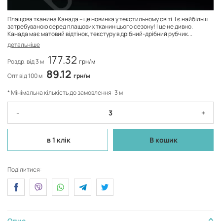
Плащова тканина Канада – це новинка у текстильному світі. І є найбільш
затребуваною серед плащових тканин цього сезону! І це не дивно.
Канада має матовий відтінок, текстуру в дрібний-дрібний рубчик...
детальніше
177.32
Роздр. від 3 м
грн/м
89.12
Опт від 100 м
грн/м
* Мінімальна кількість до замовлення: 3 м
-
+
в 1 клік
В кошик
Поділитися:
Опис