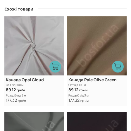
Схожі товари
Канада Opal Cloud
Канада Pale Olive Green
Опт від 100 м
Опт від 100 м
89.12
89.12
грн/м
грн/м
Роздріб від 3 м
Роздріб від 3 м
177.32
177.32
грн/м
грн/м