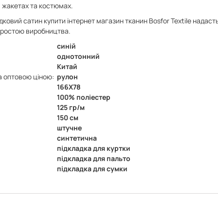
, жакетах та костюмах.
ковий сатин купити інтернет магазин тканин Bosfor Textile надасть
 простою виробництва.
синій
однотонний
Китай
а оптовою ціною:
рулон
166X78
100% поліестер
125 гр/м
150 см
штучне
синтетична
підкладка для куртки
підкладка для пальто
підкладка для сумки