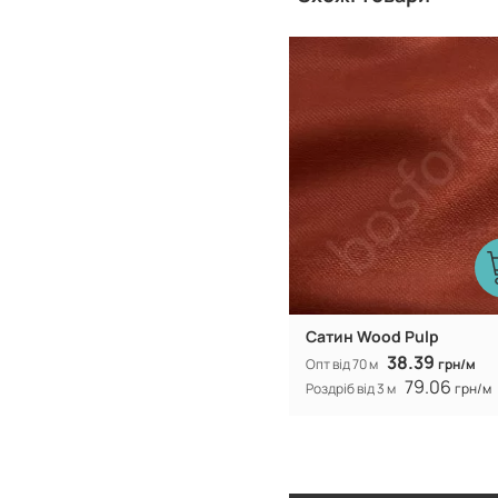
Китай
Виробник:
Сатин Wood Pulp
38.39
Опт від 70 м
грн/м
79.06
Роздріб від 3 м
грн/м