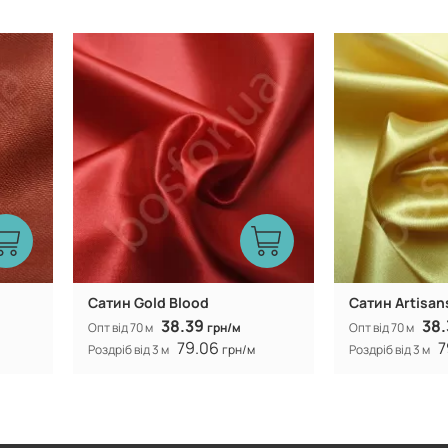
Китай
Виробник:
Виробник:
Caтин Gold Blood
Caтин Artisan
38.39
38
Опт від 70 м
грн/м
Опт від 70 м
79.06
7
Роздріб від 3 м
грн/м
Роздріб від 3 м