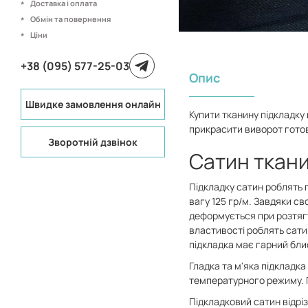
Доставка і оплата
Обмін та повернення
Ціни
+38 (095) 577-25-03
Опис
Швидке замовлення онлайн
Купити тканину підкладку 
прикрасити виворот готов
Зворотній дзвінок
Сатин ткани
Підкладку сатин роблять 
вагу 125 гр/м. Завдяки св
деформується при розтягу
властивості роблять сати
підкладка має гарний бли
Гладка та м'яка підкладк
температурного режиму. П
Підкладковий сатин відрі