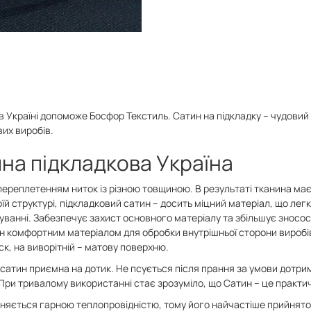
в Україні допоможе Босфор Текстиль. Сатин на підкладку – чудовий 
их виробів.
на підкладкова Україна
переплетенням ниток із різною товщиною. В результаті тканина має 
оїй структурі, підкладковий сатин – досить міцний матеріал, що легк
ванні. Забезпечує захист основного матеріалу та збільшує зносост
н комфортним матеріалом для обробки внутрішньої сторони виробів
ск, на виворітній – матову поверхню.
а сатин приємна на дотик. Не псується після прання за умови дотр
ри тривалому використанні стає зрозуміло, що Сатин – це практич
зняється гарною теплопровідністю, тому його найчастіше прийнят