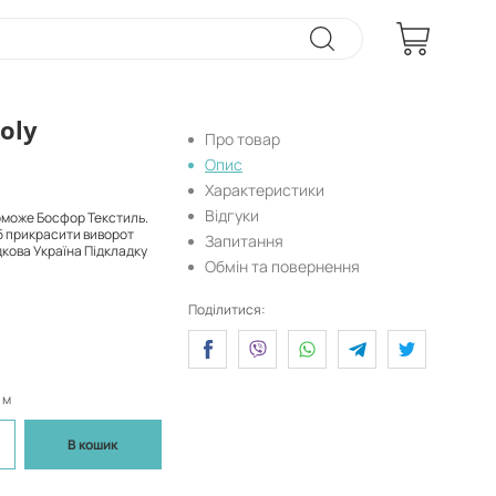
oly
Про товар
Опис
Характеристики
Відгуки
поможе Босфор Текстиль.
об прикрасити виворот
Запитання
дкова Україна Підкладку
Обмін та повернення
Поділитися:
 м
В кошик