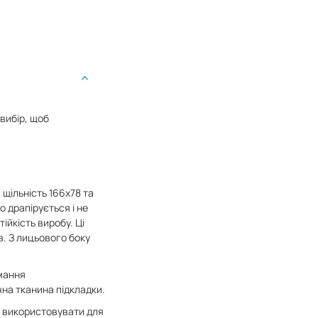
вибір, щоб
щільність 166х78 та
о драпірується і не
ійкість виробу. Ці
. З лицьового боку
имання
на тканина підкладки.
о використовувати для