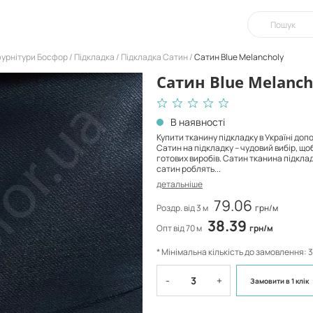
фурнітури Босфор
Підкладка
Підкладка Caтин
Caтин Blue Melancholy
Caтин Blue Melanch
В наявності
Купити тканину підкладку в Україні до
Сатин на підкладку – чудовий вибір, щ
готових виробів. Сатин тканина підкла
сатин роблять...
детальніше
79.06
Роздр. від 3 м
грн/м
38.39
Опт від 70 м
грн/м
* Мінімальна кількість до замовлення: 3
-
+
Замовити
в 1 клік