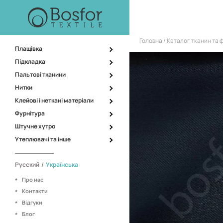
Головна
Каталог тканин та 
Плащівка
Підкладка
Пальтові тканини
Нитки
Клейові і неткані матеріали
Фурнітура
Штучне хутро
Утеплювачі та інше
Русский
/
Українська
Про нас
Контакти
Відгуки
Блог