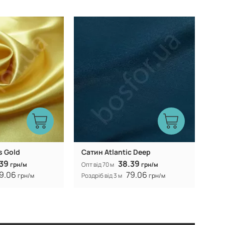
Китай
Китай
Виробник:
s Gold
Caтин Atlantic Deep
.39
38.39
грн/м
Опт від 70 м
грн/м
9.06
79.06
грн/м
Роздріб від 3 м
грн/м