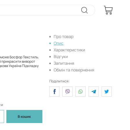
Про товар
Опис
Характеристики
Відгуки
поможе Босфор Текстиль.
об прикрасити виворот
Запитання
дкова Україна Підкладку
Обмін та повернення
Поділитися:
 м
В кошик