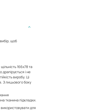
вибір, щоб
щільність 166х78 та
о драпірується і не
ійкість виробу. Ці
. З лицьового боку
имання
на тканина підкладки.
о використовувати для