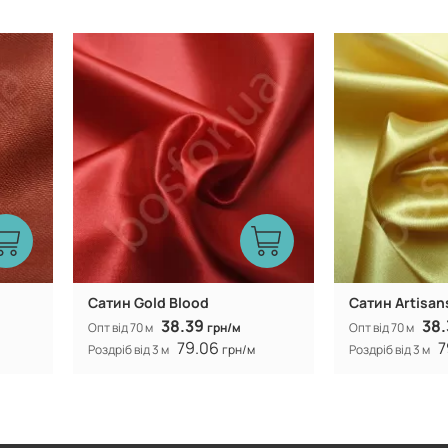
Китай
Виробник:
Виробник:
Caтин Gold Blood
Caтин Artisan
38.39
38
Опт від 70 м
грн/м
Опт від 70 м
79.06
7
Роздріб від 3 м
грн/м
Роздріб від 3 м