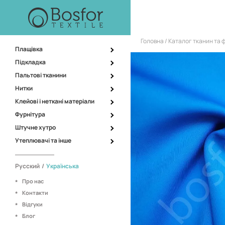
Головна
Каталог тканин та 
Плащівка
Підкладка
Пальтові тканини
Нитки
Клейові і неткані матеріали
Фурнітура
Штучне хутро
Утеплювачі та інше
Русский
/
Українська
Про нас
Контакти
Відгуки
Блог