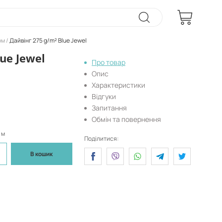
ом
Дайвінг 275 g/m² Blue Jewel
ue Jewel
Про товар
Опис
Характеристики
Відгуки
Запитання
Обмін та повернення
 м
Поділитися:
В кошик