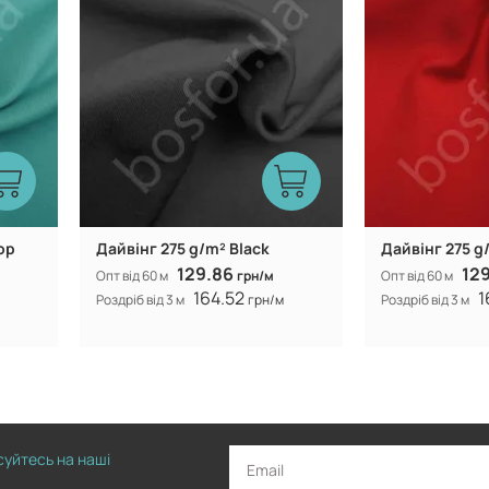
op
Дайвінг 275 g/m² Black
Дайвінг 275 g
129.86
12
Опт від 60 м
грн/м
Опт від 60 м
164.52
1
Роздріб від 3 м
грн/м
Роздріб від 3 м
исуйтесь на наші