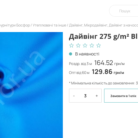
фурнітури Босфор
Утеплювачі та інше
Дайвінг, Мікродайвінг, Дайвінг з начос
Дайвінг 275 g/m² Bl
В наявності
164.52
Роздр. від 3 м
грн/м
129.86
Опт від 60 м
грн/м
* Мінімальна кількість до замовлення: 3
-
+
Замовити
в 1 клік