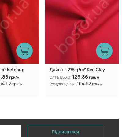
/m² Ketchup
Дайвінг 275 g/m² Red Clay
9.86
129.86
грн/м
Опт від 60 м
грн/м
64.52
164.52
грн/м
Роздріб від 3 м
грн/м
Підписатися