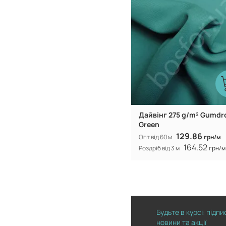
Дайвінг 275 g/m² Gumdr
Green
129.86
Опт від 60 м
грн/м
164.52
Роздріб від 3 м
грн/м
Будьте в курсі: підп
новини та акції