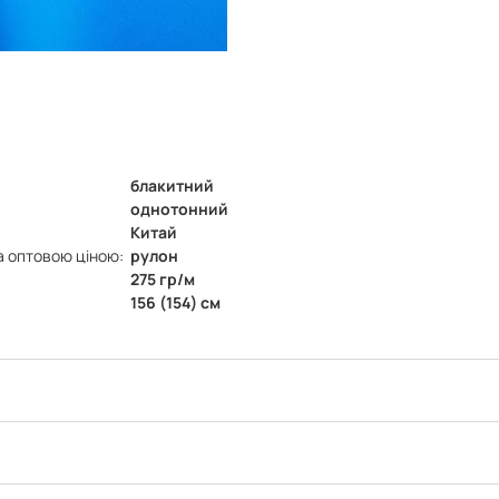
блакитний
однотонний
Китай
а оптовою ціною:
рулон
275 гр/м
156 (154) см