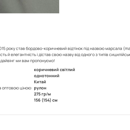
5 року став бордово-коричневий відтінок під назвою марсала (mar
ть й елегантність і дістав свою назву від одного з типів сицилійс
 дайвінг ми вам пропонуємо!
коричневий світлий
однотонний
Китай
а оптовою ціною:
рулон
275 гр/м
156 (154) см