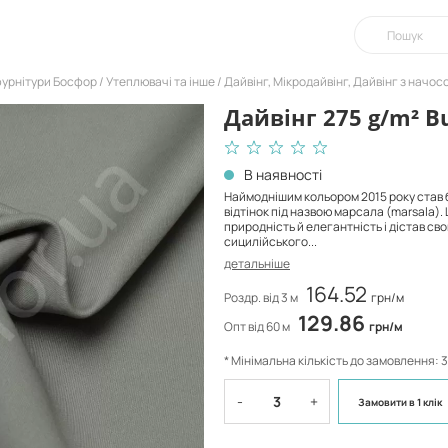
фурнітури Босфор
Утеплювачі та інше
Дайвінг, Мікродайвінг, Дайвінг з начос
Дайвінг 275 g/m² B
В наявності
Наймоднішим кольором 2015 року став
відтінок під назвою марсала (marsala).
природність й елегантність і дістав сво
сицилійського...
детальніше
164.52
Роздр. від 3 м
грн/м
129.86
Опт від 60 м
грн/м
* Мінімальна кількість до замовлення: 3
-
+
Замовити
в 1 клік