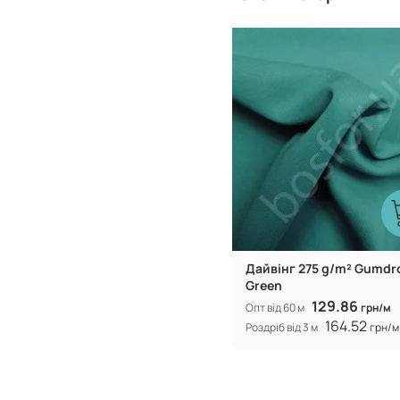
Китай
Виробник:
Дайвінг 275 g/m² Gumdr
Green
129.86
Опт від 60 м
грн/м
164.52
Роздріб від 3 м
грн/м