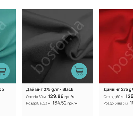
Китай
Виробник:
Виробник:
op
Дайвінг 275 g/m² Black
Дайвінг 275 g
129.86
12
Опт від 60 м
грн/м
Опт від 60 м
164.52
1
Роздріб від 3 м
грн/м
Роздріб від 3 м