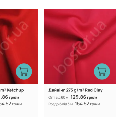
Китай
Китай
Виробник:
/m² Ketchup
Дайвінг 275 g/m² Red Clay
9.86
129.86
грн/м
Опт від 60 м
грн/м
64.52
164.52
грн/м
Роздріб від 3 м
грн/м