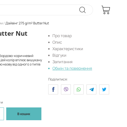
ом
Дайвінг 275 g/m² Butter Nut
utter Nut
Про товар
Опис
Характеристики
Відгуки
 бордово-коричневий
 Цей колір втілює вишукану
Запитання
ю назву від одного з типів
Обмін та повернення
Поділитися:
 м
В кошик