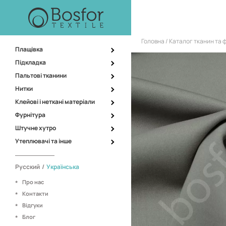
Головна
Каталог тканин та 
Плащівка
Підкладка
Пальтові тканини
Нитки
Клейові і неткані матеріали
Фурнітура
Штучне хутро
Утеплювачі та інше
Русский
/
Українська
Про нас
Контакти
Відгуки
Блог