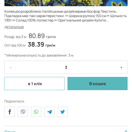
Колекцію розроблено італійськими дизайнерами Босфор Текстиль.
Підкладка має такі характеристики: ✂ Ширина рулону 150 см ✂ Щільність
190т ✂ Склад 100% поліестер ✂ Оригінальний дизайн Купити...
детальніше
80.89
Роздр. від 3 м
грн/м
38.39
Опт від 100 м
грн/м
* Мінімальна кількість до замовлення: 3 м
-
+
в 1 клік
В кошик
Поділитися:
Опис