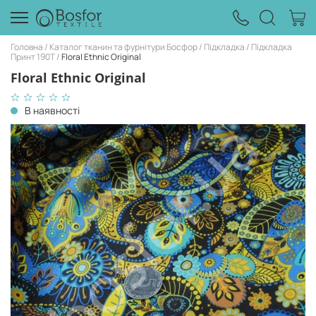
Головна
Каталог тканин та фурнітури Босфор
Підкладка
Підкладка
Принт 190Т
Floral Ethnic Original
Floral Ethnic Original
В наявності