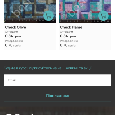
Check Olive
Check Flame
Опт від 0 м
Опт від 0 м
0.84
0.84
грн/м
грн/м
Роздріб від 0 м
Роздріб від 0 м
0.76
0.76
грн/м
грн/м
Будьте в курсі: підписуйтесь на наші новини та акції
Підписатися