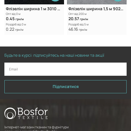
Флізелін ширина 1 м 3010 Black
Флізелін ширина 1,5 м 9025 White
Опт від 0 м
Опт від 200 м
0.45
20.57
грн/м
грн/м
Роздріб від 0 м
Роздріб від 5 м
0.22
46.16
грн/м
грн/м
Будьте в курсі: підписуйтесь на наші новини та акції
Підписатися
Інтернет-магазин тканин та фурнітури