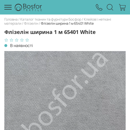
Головна
Каталог тканин та фурнітури Босфор
Клейові і неткані
матеріали
Флізелін
Флізелін ширина 1 м 65401 White
Флізелін ширина 1 м 65401 White
В наявності