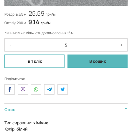
25.59
Роздр. від 5 м
грн/м
9.14
Опт від 200 м
грн/м
* Мінімальна кількість до замовлення: 5 м
-
+
в 1 клік
В кошик
Поділитися:
Опис
Тип сировини:
хімічне
Колір:
білий