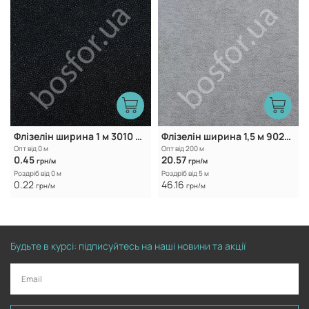
Флізелін ширина 1 м 3010 Black
Флізелін ширина 1,5 м 9025 White
Опт від 0 м
Опт від 200 м
0.45
20.57
грн/м
грн/м
Роздріб від 0 м
Роздріб від 5 м
0.22
46.16
грн/м
грн/м
Будьте в курсі: підписуйтесь на наші новини та акції