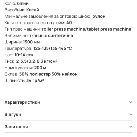
Колір:
білий
Виробник:
Китай
Мінімальне замовлення за оптовою ціною:
рулон
Кількість точок клею на дюйм:
40
Тип прес машини:
roller press machine/tablet press machine
Вид хімічної тканини:
синтетична
Ширина:
1500 мм
Температура:
125-135/135-145 °C
Час:
10-14 сек
Тиск:
2-3.5/0.2-0.3 кг/см²
Намотування:
200 м
Склад:
50% поліестер 50% нейлон
Щільність:
34 гр/м²
Характеристики
Відгуки
Запитання