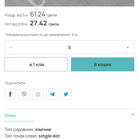
61.24
Роздр. від 5 м
грн/м
27.42
Опт від 200 м
грн/м
* Мінімальна кількість до замовлення: 5 м
-
+
в 1 клік
В кошик
Поділитися:
Опис
Тип сировини:
хімічне
Тип точок клею:
single dot