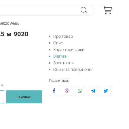
м 9020 White
5 м 9020
Про товар
Опис
Характеристики
Відгуки
Запитання
Обмін та повернення
Поділитися:
 м
В кошик