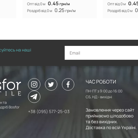
0.45
0.4
Опт від 0 м
грн/м
Опт від 0 м
0.25
0
Роздріб від 0 м
грн/м
Роздріб від 0 м
исуйтесь на наші
ЧАС РОБОТИ
ПН-ПТ з 9:00 до 16:00
СБ, НД - вихідні
н та
дріб Bosfor
Замовлення через сайт
+38 (095) 577-25-03
приймаємо цілодобово
та без вихідних.
Доставка по всій Україні.