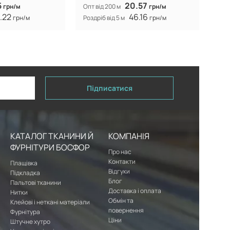
5
20.57
грн/м
Опт від 200 м
грн/м
.22
46.16
грн/м
Роздріб від 5 м
грн/м
Підписатися
КАТАЛОГ ТКАНИНИ Й
КОМПАНІЯ
ФУРНІТУРИ БОСФОР
Про нас
Контакти
Плащівка
Відгуки
Підкладка
Блог
Пальтові тканини
Доставка і оплата
Нитки
Обмін та
Клейові і неткані матеріали
повернення
Фурнітура
Ціни
Штучне хутро