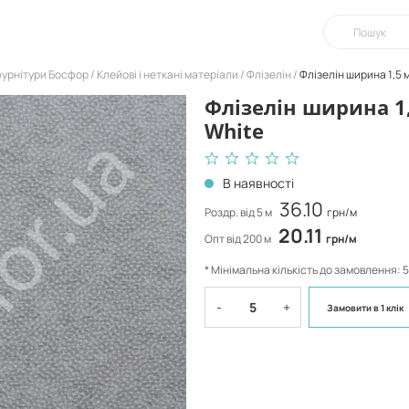
фурнітури Босфор
Клейові і неткані матеріали
Флізелін
Флізелін ширина 1,5 
Флізелін ширина 1,
White
В наявності
36.10
Роздр. від 5 м
грн/м
20.11
Опт від 200 м
грн/м
* Мінімальна кількість до замовлення: 5
-
+
Замовити
в 1 клік