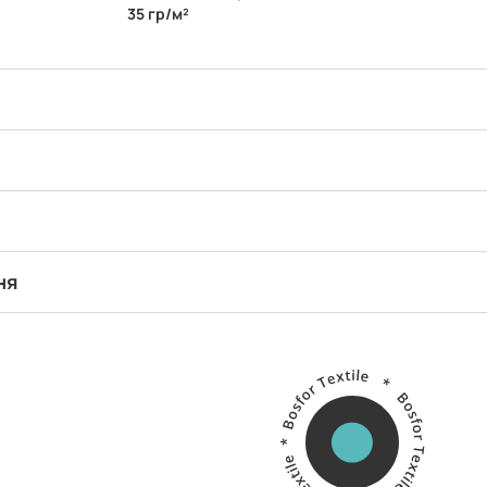
35 гр/м²
ня