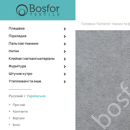
Головна
Каталог тканин та 
Плащівка
Підкладка
Пальтові тканини
Нитки
Клейові і неткані матеріали
Фурнітура
Штучне хутро
Утеплювачі та інше
Русский
/
Українська
Про нас
Контакти
Відгуки
Блог