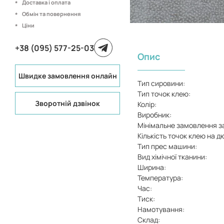
Доставка і оплата
Обмін та повернення
Ціни
+38 (095) 577-25-03
Опис
Швидке замовлення онлайн
Тип сировини:
Тип точок клею:
Зворотній дзвінок
Колір:
Виробник:
Мінімальне замовлення з
Кількість точок клею на д
Тип прес машини:
Вид хімічної тканини:
Ширина:
Температура:
Час:
Тиск:
Намотування:
Склад: