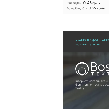
0.45
Опт від 0 м
грн/м
0.22
Роздріб від 0 м
грн/м
Будьте в курсі: підп
новини та акції
Інтернет-магазин ткани
фурнітури оптом та в роз
Textile