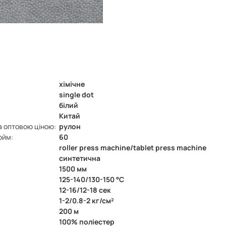
хімічне
single dot
білий
Китай
а оптовою ціною:
рулон
юйм:
60
roller press machine/tablet press machine
синтетична
1500 мм
125-140/130-150 °C
12-16/12-18 сек
1-2/0.8-2 кг/см²
200 м
100% поліестер