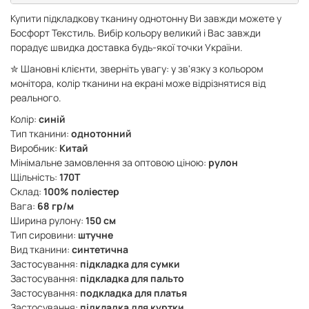
Купити підкладкову тканину однотонну Ви завжди можете у
Босфорт Текстиль. Вибір кольору великий і Вас завжди
порадує швидка доставка будь-якої точки України.
✮ Шановні клієнти, зверніть увагу: у зв'язку з кольором
монітора, колір тканини на екрані може відрізнятися від
реального.
Колір:
синій
Тип тканини:
однотонний
Виробник:
Китай
Мінімальне замовлення за оптовою ціною:
рулон
Щільність:
170Т
Склад:
100% поліестер
Вага:
68 гр/м
Ширина рулону:
150 см
Тип сировини:
штучне
Вид тканини:
синтетична
Застосування:
підкладка для сумки
Застосування:
підкладка для пальто
Застосування:
подкладка для платья
Застосування:
підкладка для куртки