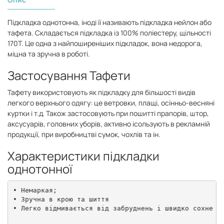
Підкладка однотонна, іноді її називають підкладка нейлон або
тафета. Складається підкладка із 100% поліестеру, щільності
170Т. Це одна з найпоширеніших підкладок, вона недорога,
міцна та зручна в роботі.
Застосування Тафети
Тафету використовують як підкладку для більшості видів
легкого верхнього одягу: це ветровки, плащі, осінньо-весняні
куртки і т.д. Також застосовують при пошитті прапорів, штор,
аксусуарів, головних уборів, активно ісользують в рекламній
продукції, при виробництві сумок, чохлів та ін.
Характеристики підкладки
однотонної
• Немаркая;

• Зручна в крою та шиття

• Легко відмивається від забруднень і швидко сохне
