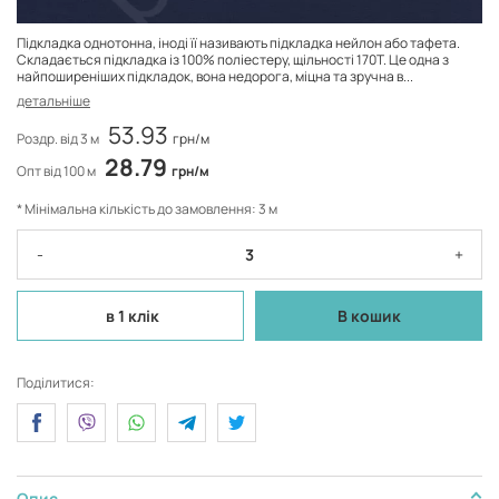
Підкладка однотонна, іноді її називають підкладка нейлон або тафета.
Складається підкладка із 100% поліестеру, щільності 170Т. Це одна з
найпоширеніших підкладок, вона недорога, міцна та зручна в...
детальніше
53.93
Роздр. від 3 м
грн/м
28.79
Опт від 100 м
грн/м
* Мінімальна кількість до замовлення: 3 м
-
+
в 1 клік
В кошик
Поділитися:
Опис