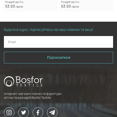
Роздріб від 3 м
Роздріб від 3 м
53.93
53.93
грн/м
грн/м
Будьте в курсі: підписуйтесь на наші новини та акції
Підписатися
Інтернет-магазин тканин та фурнітури
оптом та в роздріб Bosfor Textile