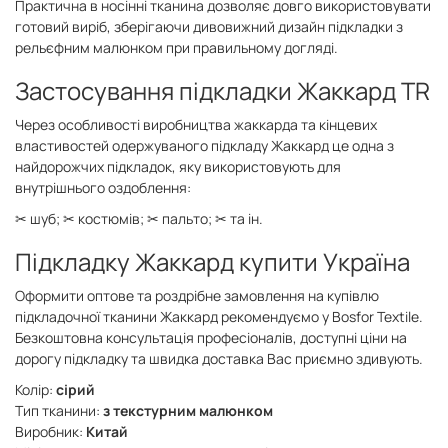
Практична в носінні тканина дозволяє довго використовувати
готовий виріб, зберігаючи дивовижний дизайн підкладки з
рельєфним малюнком при правильному догляді.
Застосування підкладки Жаккард TR
Через особливості виробництва жаккарда та кінцевих
властивостей одержуваного підкладу Жаккард це одна з
найдорожчих підкладок, яку використовують для
внутрішнього оздоблення:
✂ шуб;
✂ костюмів;
✂ пальто;
✂ та ін.
Підкладку Жаккард купити Україна
Оформити оптове та роздрібне замовлення на купівлю
підкладочної тканини Жаккард рекомендуємо у Bosfor Textile.
Безкоштовна консультація професіоналів, доступні ціни на
дорогу підкладку та швидка доставка Вас приємно здивують.
Колір:
сірий
Тип тканини:
з текстурним малюнком
Виробник:
Китай