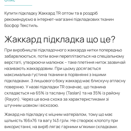
Купити підкладку Жаккард TR оптом та в роздріб
рекомендуємо в інтернет-магазині підкладкових тканин
Босфор Текстиль.
Жаккард підкладка що це?
При виробництві підкладочного жаккарда нитки попередньо
забарвлюються, потім вони переплітаються на спеціальному
верстаті, утворюючи малюнок – таке плетіння ниток зазвичай
називають жаккардовим. При цьому досягається
максимальна густина тканини в порівнянні з іншими
підкладками. З лицьового боку жаккард має блискучу атласну
поверхню. У назві підкладки TR означає, що тканина
складається на 65% із таслану (Taslan) та на 35% із району
(Rayon). Через це вона схожа за характеристиками зі
штучним шовком і віскозою.
Жакард на підкладку є міцним матеріалом, тому що має
щільність 166х76 та вагу 143 гр/м. Не створює клопоту при
використанні, на виріб лягає гарними м'якими складками.