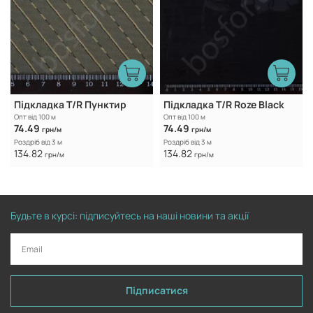
Підкладка T/R Пунктир
Підкладка T/R Roze Black
Опт від 100 м
Опт від 100 м
74.49
74.49
грн/м
грн/м
Роздріб від 3 м
Роздріб від 3 м
134.82
134.82
грн/м
грн/м
Будьте в курсі: підписуйтесь на наші новини та акції
Підписатися