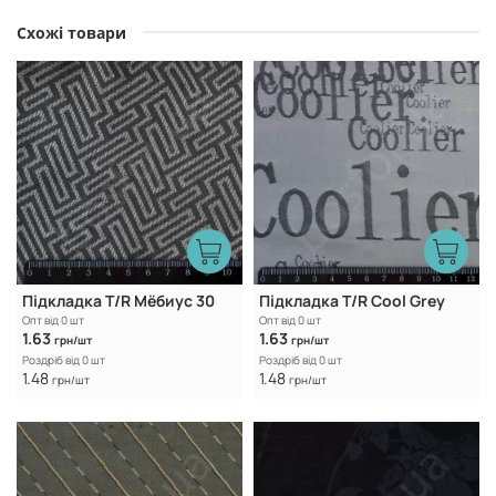
Схожі товари
Підкладка T/R Мёбиус 30
Підкладка T/R Cool Grey
Опт від 0 шт
Опт від 0 шт
1.63
1.63
грн/шт
грн/шт
Роздріб від 0 шт
Роздріб від 0 шт
1.48
1.48
грн/шт
грн/шт