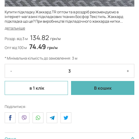
Купити підкладку Жаккард TR оптом та в роздріб рекомендуємо в
інтернет-магазині підкладкових тканин Босфор Текстиль. Жаккард
підкладка що це? При виробництві підкладочного жаккарда нитки...
детальніше
134.82
Роздр. від 3 м
грн/м
74.49
Опт від 100 м
грн/м
* Мінімальна кількість до замовлення: 3 м
-
+
в 1 клік
В кошик
Поділитися:
Опис